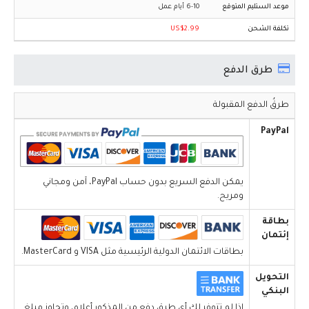
6-10 أيام عمل
US$2.99
طرق الدفع
طرقُ الدفع المقبولة
PayPal
يمكن الدفع السريع بدون حساب PayPal، آمن ومجاني
ومريح.
بطاقة
إئتمان
بطاقات الائتمان الدولية الرئيسية مثل VISA و MasterCard.
التحويل
البنكي
إذا لم تتوفر لك أي طرق دفع من المذكور أعلاه، وتجاوز مبلغ