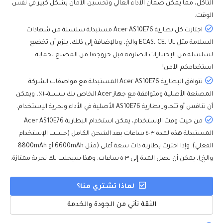
التآكل، مما يمكن ضمان الأداء العالي وتحسين الأمان بشكل كبير في نفس
الوقت.
اجتازت كل بطارية Acer AS10E76 مستبدلة سلسلة من شهادات
السلامة مثل ECAS، CE، UL والخ، وبالإضافة إلى ذلك، يلزم أن تخضع
لسلسلة من الإختبارات الصارمة قبل خروجها من المصنع لحماية
استخدامكم الآمن!
تتوافق البطارية Acer AS10E76 المستبدلة مع مواصفات الشركة
المصنعة الأصلية ومتوافقة مع جهاز Acer الخاص بك بنسبة١٠٠٪، ويمكن
أن تنافس أو تتجاوز بطارية AS10E76 الأصلية في الأداء وتجرية الإستخدام.
من حيث وقت الإستخدام، يمكن استخدام البطارية Acer AS10E76
المستبدلة هذه لمدة ٣-٤ ساعات بعد الشحن الكامل (حسب الإستخدام
الفعلي). وإذا اخترت بطارية ذات سعة أعلى (مثل 6600mAh أو 8800mAh
والخ)، يمكن أن تصل المدة إلى ٣-٥ ساعات. وهذا سيجلب لك تجربة ممتازة.
لماذا تشتري منا؟
الثقة تأتي من الجودة والخدمة