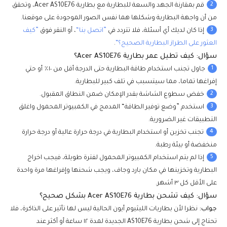
2
قم بمقارنة الجهد والسعة للبطارية مع بطارية Acer AS10E76، وتحقق
من أن واجهة البطارية وشكلها هما نفس الصور الموجودة على موقعنا.
3
إذا كان لديك أي أسئلة، فلا تتردد في
”اتصل بنا“
، أو النقر فوق
”كيف
العثور على الطراز البطارية الصحيح؟“
.
سؤال: كيف تطيل عمر بطارية Acer AS10E76؟
1
جاول تجنب استخدام طاقة البطارية حتى الدرجة أقل من ١٠٪ أو حتي
إفراغها تماما، مما سيتسبب في تلف كبير للبطارية.
2
خفض سطوع الشاشة بقدر الإمكان ضمن النطاق المقبول.
3
استخدم ”وضع توفير الطاقة“ المدمج في الكمبيوتر المحمول واغلق
التطبيقات غير الضرورية.
4
تجنب تخزين أو استخدام البطارية في درجة حرارة عالية أو درجة حرارة
منخفضة أو بيئة رطبة.
5
إذا لم يتم استخدام الكمبيوتر المحمول لفترة طويلة، فيجب اخراج
البطارية وتخزينها في مكان بارد وجاف، ويجب شحنها وإفراغها مرة واحدة
على الأقل كل ٣ أشهر.
سؤال: كيف تشحن بطارية Acer AS10E76 بشكل صحيح؟
جواب:
نظرا لأن بطاريات الليثيوم أيون الحالية ليس لها تأثير على الذاكرة، فلا
تحتاج إلى شحن بطارية AS10E76 الجديدة لمدة ١٢ ساعة أو أكثر عند