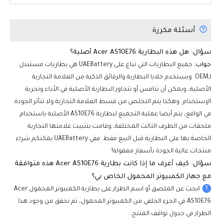
أسئلة مكررة
سؤال: هل هذه البطارية Acer AS10E76 أصلية؟
جواب:
جميع البطاريات التي تباع على UAEBattery هي بطاريات مستبدل
لـOEM. ويستخدم خلايا البطارية والرقائق الذكية من العلامة التجارية
الأصلية، ويمكن أن تنافس أو تتجاوز البطارية الأصلية في الأداء وتجرية
الإستخدام. وهكذا يتم التخلص من قسط العلامة التجارية ولا تتأثر الجودة.
في الواقع، يتم أيضا عملية التجميع لبطارية AS10E76 الأصلية باستخدام
ملحقات من الطرف الثالث المختلفة، وقامت بتثبيت علامتها التجارية
الخاصة بها على البطارية قبل البيع فقط. ففي UAEBattery يمكنكم شراء
منتجات عالية الجودة بأسعار معقولة!
سؤال: كيف أعرف ما إذا كانت بطارية Acer AS10E76 هذه متوافقة
مع جهاز الكمبيوتر المحمول الخاص بي؟
1
ابحث عن الملصق أو اسم الطراز على بطارية الكمبيوتر المحمول Acer
AS10E76 في الجزء الخلفي من الكمبيوتر المحمول، ثم تحقق من وجود هذا
الطراز في جدول تواقف المنتج.