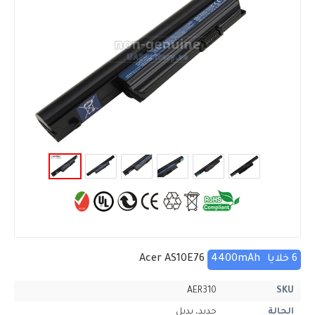
6 خلايا
4400mAh
Acer AS10E76
AER310
SKU
الحالة
جديد، بديل