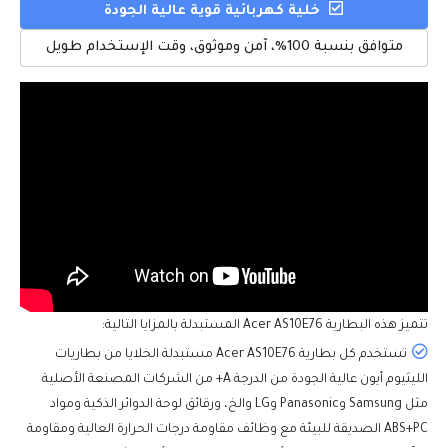
خلية كهربائية قوية عالية الجودة
متوافق بنسبة 100%، آمن وموثوق، وقت الإستخدام طويل
تتميز هذه
البطارية Acer AS10E76
المستبدلة بالمزايا التالية:
تستخدم كل بطارية Acer AS10E76 مستبدلة الخلايا من بطاريات
الليثيوم أيون عالية الجودة من الدرجة A+ من الشركات المصنعة الأصلية
مثل Samsung وPanasonic وLG والخ، ورقائق لوحة الدوائر الذكية ومواد
ABS+PC الصديقة للبيئة مع وظائف مقاومة درجات الحرارة العالية ومقاومة