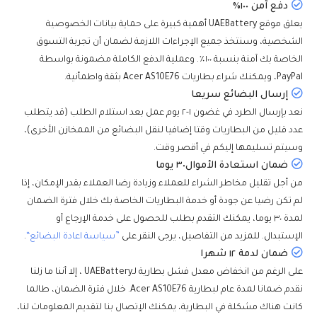
دفع آمن ١٠٠٪
يعلق موقع UAEBattery أهمية كبيرة على حماية بيانات الخصوصية
الشخصية، وسنتخذ جميع الإجراءات اللازمة لضمان أن تجربة التسوق
الخاصة بك آمنة بنسبة ١٠٠٪. وعملية الدفع الكاملة مضمونة بواسطة
PayPal، ويمكنك شراء بطاريات Acer AS10E76 بثقة واطمأنية.
إرسال البضائع سريعا
نعد بإرسال الطرد في غضون ١-٢ يوم عمل بعد استلام الطلب (قد يتطلب
عدد قليل من البطاريات وقتا إضافيا لنقل البضائع من الممخازن الأخرى)،
وسيتم تسليمها إليكم في أقصر وقت.
ضمان استعادة الأموال٣٠ يوما
من أجل تقليل مخاطر الشراء للعملاء وزيادة رضا العملاء بقدر الإمكان، إذا
لم تكن رضيا عن جودة أو خدمة البطاريات الخاصة بك خلال فترة الضمان
لمدة ٣٠ يوما، يمكنك التقدم بطلب للحصول على خدمة الإرجاع أو
الإستبدال. للمزيد من التفاصيل، يرجى النقر على
”سياسة اعادة البضائع“
.
ضمان لدمة ١٢ شهرا
على الرغم من انخفاض معدل فشل بطارية لـUAEBattery ، إلا أننا ما زلنا
نقدم ضمانا لمدة عام لبطارية Acer AS10E76. خلال فترة الضمان، طالما
كانت هناك مشكلة في البطارية، يمكنك الإتصال بنا لتقديم المعلومات لنا،