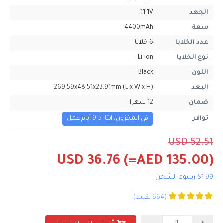
الجهد
11.1V
سعة
4400mAh
عدد الخلايا
6 خلايا
نوع الخلايا
Li-ion
اللون
Black
البعد
269.59x48.51x23.91mm (L x W x H)
ضمان
12 شهرا
توافر
في المخزون، ايتا: 5-9 أيام عمل
USD 52.51
USD 36.76
(=AED 135.00)
$1.99 رسوم الشحن
(664 تقييم)