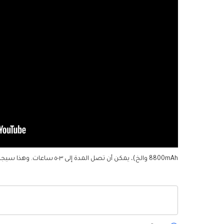
8800mAh والخ)، يمكن أن تصل المدة إلى ٣-٥ ساعات. وهذا سيجلب لك تجربة ممتازة.