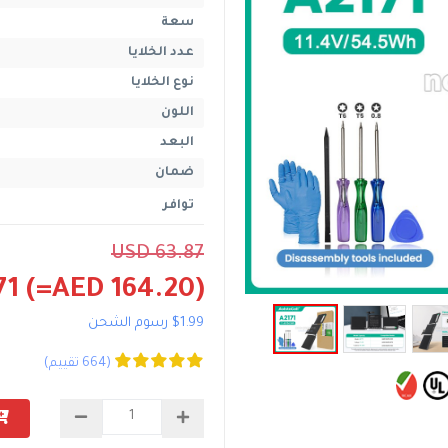
سعة
عدد الخلايا
نوع الخلايا
اللون
البعد
ضمان
توافر
USD 63.87
71
(=AED 164.20)
$1.99 رسوم الشحن
(664 تقييم)