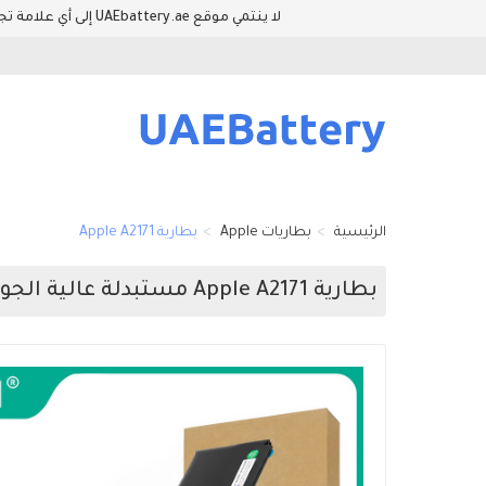
لا ينتمي موقع UAEbattery.ae إلى أي علامة تجارية للمعدات الأصلية. وأسماء العلامات التجارية والطرازات المدرجة في هذا الموقع فقط لإظهار توافق المنتجات والمعدات.
الرئيسية
بطاريات Apple
بطارية Apple A2171
بطارية Apple A2171 مستبدلة عالية الجودة