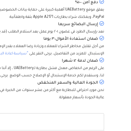
دفع آمن ١٠٠٪
PayPal، ويمكنك شراء بطاريات Apple A2171 بثقة واطمأنية.
إرسال البضائع سريعا
نعد بإرسال الطرد في غضون ١-٢ يوم عمل بعد استلام الطلب (قد يتطلب عدد قليل من البطاريات وقتا إضافيا لنقل البضائع من الممخازن الأخرى)، وسيتم تسليمها إليكم في أقصر وقت.
ضمان استعادة الأموال٣٠ يوما
الإستبدال. للمزيد من التفاصيل، يرجى النقر على
”سياسة اعادة الب
ضمان لدمة ١٢ شهرا
لنا، وسنقدم لكم خدمة الإستبدال أو الإصلاح حسب الوضع. يرجى ا
الجودة العالية والسعر المنخفض
نحن مورد احترافي للبطارية مع أكثر من عشر سنوات من الخبرة في
عالية الجودة بأسعار معقولة.