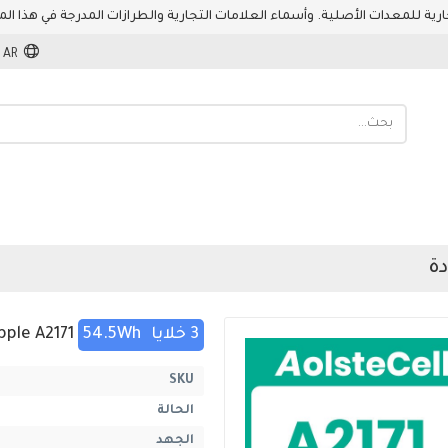
AR
3 خلايا
54.5Wh
Apple A2171
SKU
الحالة
الجهد