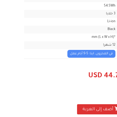
54.5Wh
3 خلايا
Li-ion
Black
*mm (L x W x H)
12 شهرا
في المخزون، ايتا: 5-9 أيام عمل
USD 44.
أضف إلى العربة