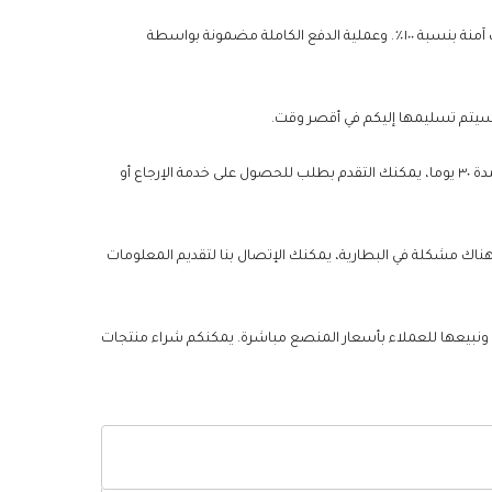
يعلق موقع UAEBattery أهمية كبيرة على حماية بيانات الخصوصية الشخصية، وسنتخذ جميع الإجراءات اللازمة لضمان أن تجربة التسوق الخاصة بك آمنة بنسبة ١٠٠٪. وعملية الدفع الكاملة مضمونة بواسطة
من أجل تقليل مخاطر الشراء للعملاء وزيادة رضا العملاء بقدر الإمكان، إذا لم تكن رضيا عن جودة أو خدمة البطاريات الخاصة بك خلال فترة الضمان لمدة ٣٠ يوما، يمكنك التقدم بطلب للحصول على خدمة الإرجاع أو
نقدم ضمانا لمدة عام لبطارية Apple A2171. خلال فترة الضمان، طالما كانت هناك مشكلة في البطارية، يمكنك الإتصال بنا لتقديم المعلومات
، ونبيعها للعملاء بأسعار المنصع مباشرة. يمكنكم شراء منتجات