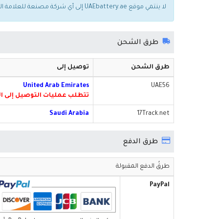
لا ينتمي موقع UAEbattery.ae إلى أي شركة مصنعة للعلامة التجارية. يتم استخدام أسماء العلامات التجارية والطرازات المذكورة أعلاه فقط لإظهار توافقها مع الجهاز.
طرق الشحن
طرق الشحن
توصيل إلى
United Arab Emirates
UAE56
تتطلب عمليات التوصيل إلى الفجيرة رسومًا إضا
Saudi Arabia
17Track.net
طرق الدفع
طرقُ الدفع المقبولة
PayPal