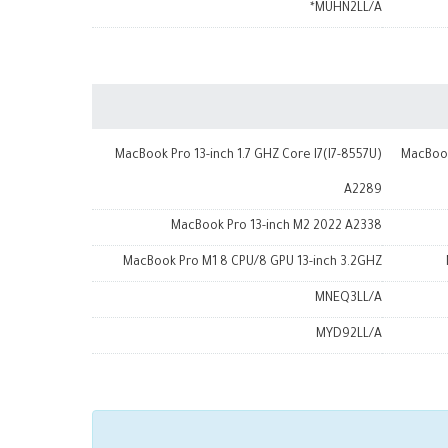
MUHN2LL/A*
MacBook Pro 13-inch 1.7 GHZ Core I7(I7-8557U)
MacBook
A2289
MacBook Pro 13-inch M2 2022 A2338
MacBook Pro M1 8 CPU/8 GPU 13-inch 3.2GHZ
MNEQ3LL/A
MYD92LL/A