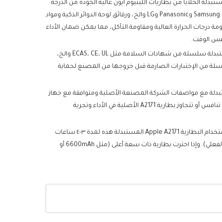
دم كل بطارية Apple A2171 مستبدلة الخلايا من بطاريات الليثيوم أيون عالية الجودة من الدرجة
A+ من الشركات المصنعة الأصلية مثل Samsung وPanasonic وLG والخ، ورقائق لوحة الدوائر الذكية ومواد
قاومة درجات الحرارة العالية ومقاومة التآكل، مما يمكن ضمان الأداء
فس الوقت.
اجتازت كل بطارية Apple A2171 مستبدلة سلسلة من شهادات السلامة مثل ECAS، CE، UL والخ،
سلة من الإختبارات الصارمة قبل خروجها من المصنع لحماية
بطارية Apple A2171 المستبدلة مع مواصفات الشركة المصنعة الأصلية ومتوافقة مع جهاز
Apple الخاص بك بنسبة١٠٠٪، ويمكن أن تنافس أو تتجاوز بطارية A2171 الأصلية في الأداء وتجرية
من حيث وقت الإستخدام، يمكن استخدام البطارية Apple A2171 المستبدلة هذه لمدة ٣-٤ ساعات
بعد الشحن الكامل (حسب الإستخدام الفعلي). وإذا اخترت بطارية ذات سعة أعلى (مثل 6600mAh أو