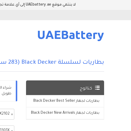
لا ينتمي موقع UAEbattery.ae إلى أي علامة تجارية للمعدات الأصلية. وأسماء العلامات التجارية والطرازات المدرجة في هذا الموقع فقط لإظهار توافق المنتجات والمعدات.
بطاريات لسلسلة Black Decker (283 سلع)
كتالوج
طويل. الضمان لمدة ١٢ شهرا، ض
بطاريات لجهاز Black Decker Best Seller
بطاريات لجهاز Black Decker New Arrivals
X2102
1301X