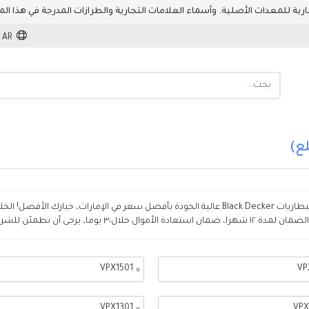
AR
مان استعادة الأموال خلال٣٠ يوما، يرجى أن تطمئن للشراء!
VPX1501
VP
VPX1301
VPX