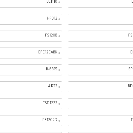
BL1110
HPB12
FS120B
FS
EPC12CABK
E
B-8315
BP
A1712
BD
FSD1222
FS1202D
F