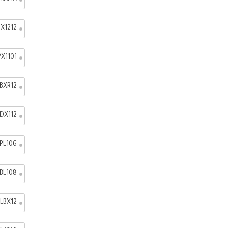
X1212
X1101
LBXR12
DX112
PL106
BL108
LBX12