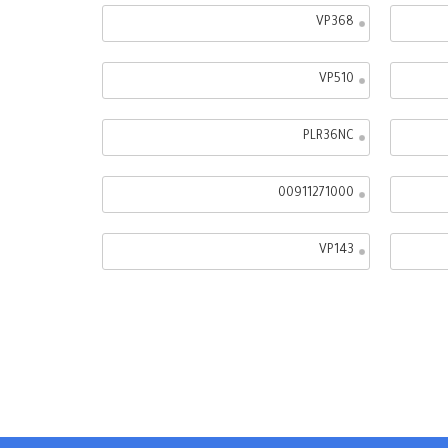
VP368
VP510
PLR36NC
00911271000
VP143