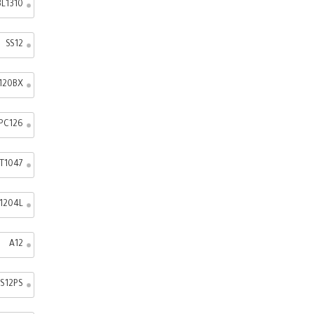
BL1310
SS12
120BX
PC126
T1047
1204L
A12
S12PS