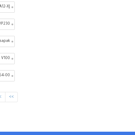
A12-XJ
VP230
sapak
V100
54-00
>
>>