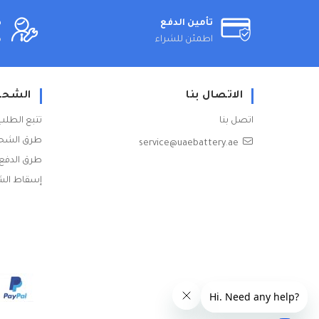
تأمين الدفع
ض
اطمئن للشراء
ض
الاتصال بنا
الشحن
اتصل بنا
تتبع الطلب
طرق الشح
service@uaebattery.ae
طرق الدفع
إسقاط ال