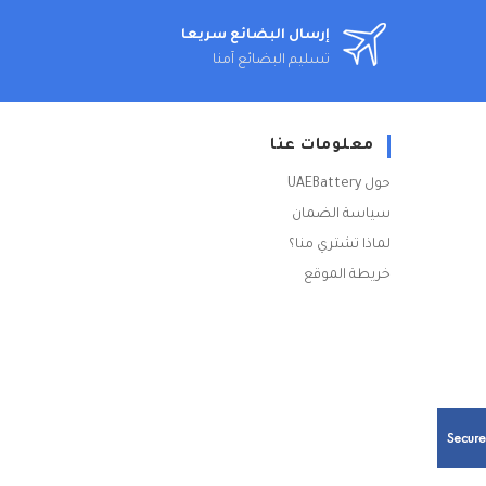
إرسال البضائع سريعا
تسليم البضائع آمنا
معلومات عنا
حول UAEBattery
سياسة الضمان
لماذا تشتري منا؟
خريطة الموقع