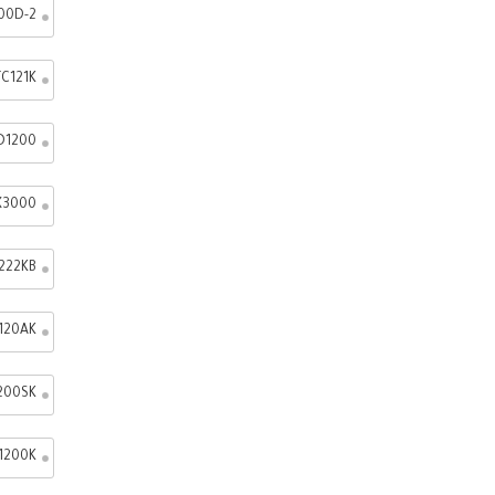
00D-2
C121K
D1200
X3000
222KB
120AK
200SK
1200K