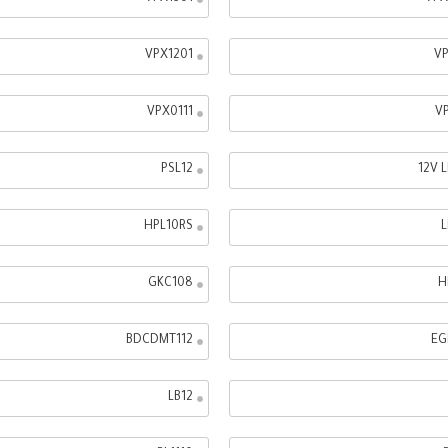
VPX1201
VP
VPX0111
VP
PSL12
12V 
HPL10RS
L
GKC108
H
BDCDMT112
EG
LB12