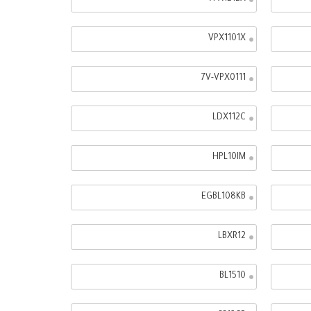
VPX1101X
7V-VPX0111
LDX112C
HPL10IM
EGBL108KB
LBXR12
BL1510