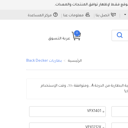
اتصل بنا
معلومات عنا
مركز المساعدة
0
عربة التسوق
الرئيسية
بطاريات Black Decker
شراء البطاريات Black Decker عالية الجودة بأفضل سعر في الإمارات، خيارك الأفضل! الخلية البطارية من الدرجة A ، ومتوافقة ١٠٠٪، وقت الإستخدام
VPX1401
VPX1212X