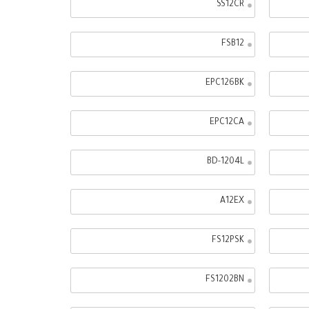
SS12CR
FSB12
EPC126BK
EPC12CA
BD-1204L
A12EX
FS12PSK
FS1202BN