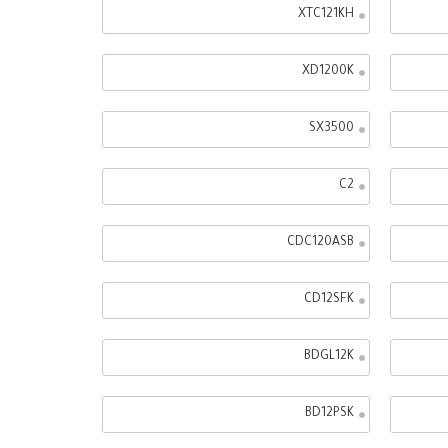
XTC121KH
XD1200K
SX3500
C2
CDC120ASB
CD12SFK
BDGL12K
BD12PSK