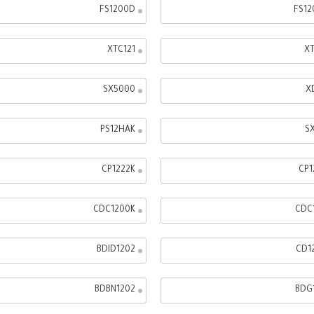
FS1200D
FS12
XTC121
XT
SX5000
X
PS12HAK
S
CP1222K
CP1
CDC1200K
CDC
BDID1202
CD1
BDBN1202
BDG