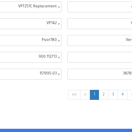
VP7251C Replacement
VP142
Pivot180
Ver
900.112713
151995-03
3878
<<
<
1
2
3
4