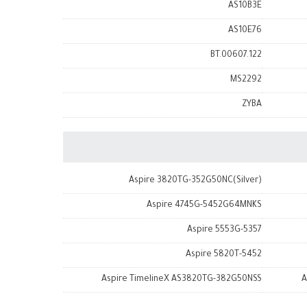
AS10B3E
AS10E76
BT.00607.122
MS2292
ZYBA
Aspire 3820TG-352G50NC(Silver)
Aspire 4745G-5452G64MNKS
Aspire 5553G-5357
Aspire 5820T-5452
Aspire TimelineX AS3820TG-382G50NSS
A