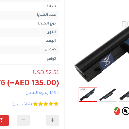
سعة
عدد الخلايا
نوع الخلايا
اللون
البعد
ضمان
توافر
USD 52.51
76
(=AED 135.00)
$1.99 رسوم الشحن
(664 تقييم)