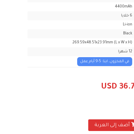
4400mAh
6 خلايا
Li-ion
Black
269.59x48.51x23.91mm (L x W x H)
12 شهرا
في المخزون، ايتا: 5-9 أيام عمل
USD 36.
أضف إلى العربة