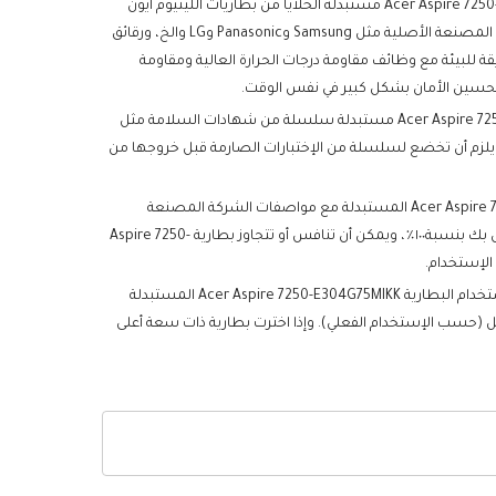
تستخدم كل بطارية Acer Aspire 7250-E304G75MIKK مستبدلة الخلايا من بطاريات الليثيوم أيون
عالية الجودة من الدرجة A+ من الشركات المصنعة الأصلية مثل Samsung وPanasonic وLG والخ، ورقائق
ئر الذكية ومواد ABS+PC الصديقة للبيئة مع وظائف مقاومة درجات الحرارة العالية ومقاومة
وتحسين الأمان بشكل كبير في نفس الوقت.
اجتازت كل بطارية Acer Aspire 7250-E304G75MIKK مستبدلة سلسلة من شهادات السلامة مثل
ة إلى ذلك، يلزم أن تخضع لسلسلة من الإختبارات الصارمة قبل خروجها من
تتوافق البطارية Acer Aspire 7250-E304G75MIKK المستبدلة مع مواصفات الشركة المصنعة
الأصلية ومتوافقة مع جهاز Acer الخاص بك بنسبة١٠٠٪، ويمكن أن تنافس أو تتجاوز بطارية Aspire 7250-
من حيث وقت الإستخدام، يمكن استخدام البطارية Acer Aspire 7250-E304G75MIKK المستبدلة
ن الكامل (حسب الإستخدام الفعلي). وإذا اخترت بطارية ذات سعة أعلى