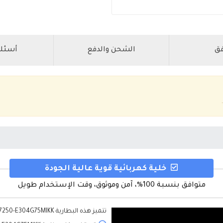
فق
الشحن والدفع
أسئلة
خلية كهربائية قوية عالية الجودة
متوافق بنسبة 100%، آمن وموثوق، وقت الإستخدام طويل
تتميز هذه
البطارية Acer Aspire 7250-E304G75MIKK