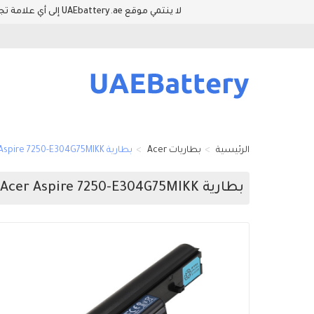
لا ينتمي موقع UAEbattery.ae إلى أي علامة تجارية للمعدات الأصلية. وأسماء العلامات التجارية والطرازات المدرجة في هذا الموقع فقط لإظهار توافق المنتجات والمعدات.
الرئيسية
بطاريات Acer
بطارية Acer Aspire 7250-E304G75MIKK
بطارية Acer Aspire 7250-E304G75MIKK مستبدلة عالية الجودة