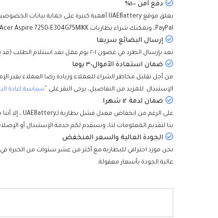
دفع آمن ١٠٠٪
PayPal، ويمكنك شراء بطاريات Acer Aspire 7250-E304G75MIKK بثقة واطمأنية.
إرسال البضائع سريعا
نعد بإرسال الطرد في غضون ١-٢ يوم عمل بعد استلام الطلب (قد يتطلب عدد قليل من البطاريات وقتا إضافيا لنقل البضائع من الممخازن الأخرى)، وسيتم تسليمها إليكم في أقصر وقت.
ضمان استعادة الأموال٣٠ يوما
الإستبدال. للمزيد من التفاصيل، يرجى النقر على
”سياسة اعادة الب
ضمان لدمة ١٢ شهرا
بنا لتقديم المعلومات لنا، وسنقدم لكم خدمة الإستبدال أو الإصل
الجودة العالية والسعر المنخفض
نحن مورد احترافي للبطارية مع أكثر من عشر سنوات من الخبرة في
عالية الجودة بأسعار معقولة.