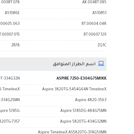
.009BT.078
AK.004BT.085
AS10B6E
AS10B51
.00605.063
BT.00604.048
T.00907.015
BT.00607.129
ZR78
ZQ1C
اسم الطراز المتوافق
0T-334G32N
ASPIRE 7250-E304G75MIKK
 TimelineX
Aspire 3820TG-5454G64N TimelineX
T-334G25MN
Aspire 4820-3563
spire 5745G
Aspire 5745DG-484G75MN
5820TG-7357
Aspire 5820TG-434G32MN
Aspire TimelineX AS5820TG-374G50MN