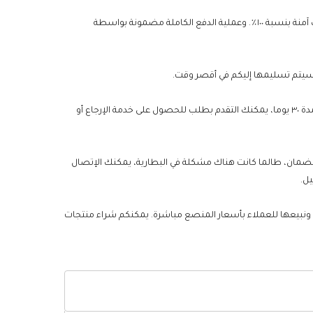
يعلق موقع UAEBattery أهمية كبيرة على حماية بيانات الخصوصية الشخصية، وسنتخذ جميع الإجراءات اللازمة لضمان أن تجربة التسوق الخاصة بك آمنة بنسبة ١٠٠٪. وعملية الدفع الكاملة مضمونة بواسطة
من أجل تقليل مخاطر الشراء للعملاء وزيادة رضا العملاء بقدر الإمكان، إذا لم تكن رضيا عن جودة أو خدمة البطاريات الخاصة بك خلال فترة الضمان لمدة ٣٠ يوما، يمكنك التقدم بطلب للحصول على خدمة الإرجاع أو
رية لـUAEBattery ، إلا أننا ما زلنا نقدم ضمانا لمدة عام لبطارية Acer Aspire 7250-E304G75MIKK. خلال فترة الضمان، طالما كانت هناك مشكلة في البطارية، يمكنك الإتصال
ل.
، ونبيعها للعملاء بأسعار المنصع مباشرة. يمكنكم شراء منتجات