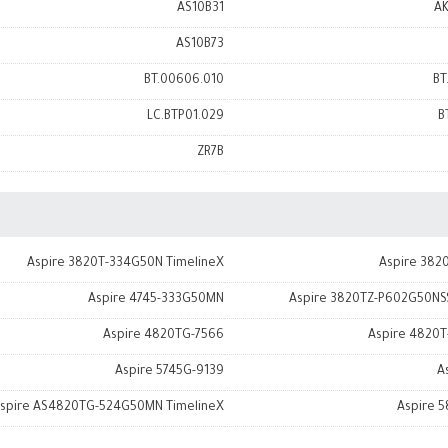
AS10B31
AK
AS10B73
BT.00606.010
BT
LC.BTP01.029
B
ZR7B
Aspire 3820T-334G50N TimelineX
Aspire 382
Aspire 4745-333G50MN
Aspire 3820TZ-P602G50NSS
Aspire 4820TG-7566
Aspire 4820
Aspire 5745G-9139
A
spire AS4820TG-524G50MN TimelineX
Aspire 