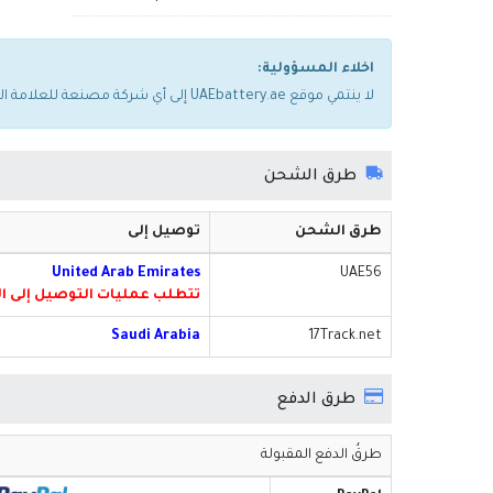
اخلاء المسؤولية:
لا ينتمي موقع UAEbattery.ae إلى أي شركة مصنعة للعلامة التجارية. يتم استخدام أسماء العلامات التجارية والطرازات المذكورة أعلاه فقط لإظهار توافقها مع الجهاز.
طرق الشحن
طرق الشحن
توصيل إلى
United Arab Emirates
UAE56
تتطلب عمليات التوصيل إلى الفجيرة رسومًا إضا
Saudi Arabia
17Track.net
طرق الدفع
طرقُ الدفع المقبولة