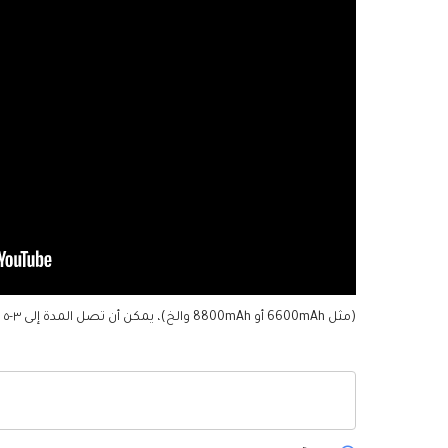
(مثل 6600mAh أو 8800mAh والخ)، يمكن أن تصل المدة إلى ٣-٥ ساعات. وهذا سيجلب لك تجربة ممتازة.