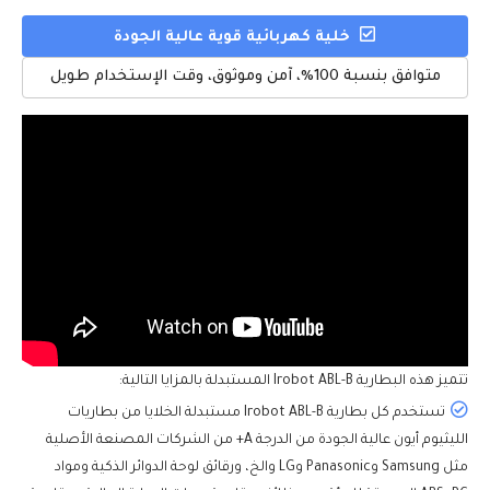
خلية كهربائية قوية عالية الجودة
متوافق بنسبة 100%، آمن وموثوق، وقت الإستخدام طويل
تتميز هذه
البطارية Irobot ABL-B
المستبدلة بالمزايا التالية:
تستخدم كل بطارية Irobot ABL-B مستبدلة الخلايا من بطاريات
الليثيوم أيون عالية الجودة من الدرجة A+ من الشركات المصنعة الأصلية
مثل Samsung وPanasonic وLG والخ، ورقائق لوحة الدوائر الذكية ومواد