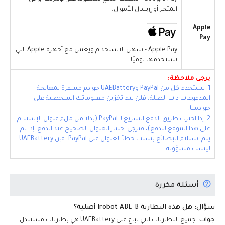
المتجر أو إرسال الأموال.
Apple
Pay
Apple Pay - سهل الاستخدام ويعمل مع أجهزة Apple التي
تستخدمها يوميًا.
يرجى ملاحظة:
1. يستخدم كل من PayPal وUAEBattery خوادم مشفرة لمعالجة
المدفوعات ذات الصلة، فلن يتم تخزين معلوماتك الشخصية على
خوادمنا.
2. إذا اخترت طريق الدفع السريع لـ PayPal (بدلا من ملء عنوان الإستلام
على هذا الموقع للدفع)، فيرجى اختيار العنوان الصحيح عند الدفع. إذا لم
يتم استلام البضائع بسبب خطأ العنوان على PayPal، فإن UAEBattery
ليست مسؤولة.
أسئلة مكررة
سؤال: هل هذه البطارية Irobot ABL-B أصلية؟
جواب:
جميع البطاريات التي تباع على UAEBattery هي بطاريات مستبدل