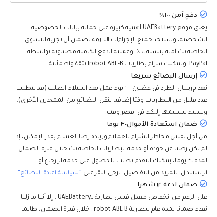
دفع آمن ١٠٠٪
يعلق موقع UAEBattery أهمية كبيرة على حماية بيانات الخصوصية
الشخصية، وسنتخذ جميع الإجراءات اللازمة لضمان أن تجربة التسوق
الخاصة بك آمنة بنسبة ١٠٠٪. وعملية الدفع الكاملة مضمونة بواسطة
PayPal، ويمكنك شراء بطاريات Irobot ABL-B بثقة واطمأنية.
إرسال البضائع سريعا
نعد بإرسال الطرد في غضون ١-٢ يوم عمل بعد استلام الطلب (قد يتطلب
عدد قليل من البطاريات وقتا إضافيا لنقل البضائع من الممخازن الأخرى)،
وسيتم تسليمها إليكم في أقصر وقت.
ضمان استعادة الأموال٣٠ يوما
من أجل تقليل مخاطر الشراء للعملاء وزيادة رضا العملاء بقدر الإمكان، إذا
لم تكن رضيا عن جودة أو خدمة البطاريات الخاصة بك خلال فترة الضمان
لمدة ٣٠ يوما، يمكنك التقدم بطلب للحصول على خدمة الإرجاع أو
الإستبدال. للمزيد من التفاصيل، يرجى النقر على
”سياسة اعادة البضائع“
.
ضمان لدمة ١٢ شهرا
على الرغم من انخفاض معدل فشل بطارية لـUAEBattery ، إلا أننا ما زلنا
نقدم ضمانا لمدة عام لبطارية Irobot ABL-B. خلال فترة الضمان، طالما