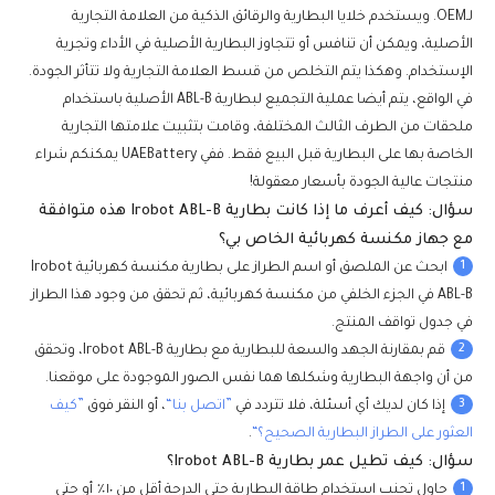
لـOEM. ويستخدم خلايا البطارية والرقائق الذكية من العلامة التجارية
الأصلية، ويمكن أن تنافس أو تتجاوز البطارية الأصلية في الأداء وتجرية
الإستخدام. وهكذا يتم التخلص من قسط العلامة التجارية ولا تتأثر الجودة.
في الواقع، يتم أيضا عملية التجميع لبطارية ABL-B الأصلية باستخدام
ملحقات من الطرف الثالث المختلفة، وقامت بتثبيت علامتها التجارية
الخاصة بها على البطارية قبل البيع فقط. ففي UAEBattery يمكنكم شراء
منتجات عالية الجودة بأسعار معقولة!
سؤال: كيف أعرف ما إذا كانت بطارية Irobot ABL-B هذه متوافقة
مع جهاز مكنسة كهربائية الخاص بي؟
1
ابحث عن الملصق أو اسم الطراز على بطارية مكنسة كهربائية Irobot
ABL-B في الجزء الخلفي من مكنسة كهربائية، ثم تحقق من وجود هذا الطراز
في جدول تواقف المنتج.
2
قم بمقارنة الجهد والسعة للبطارية مع بطارية Irobot ABL-B، وتحقق
من أن واجهة البطارية وشكلها هما نفس الصور الموجودة على موقعنا.
3
إذا كان لديك أي أسئلة، فلا تتردد في
”اتصل بنا“
، أو النقر فوق
”كيف
العثور على الطراز البطارية الصحيح؟“
.
سؤال: كيف تطيل عمر بطارية Irobot ABL-B؟
1
جاول تجنب استخدام طاقة البطارية حتى الدرجة أقل من ١٠٪ أو حتي