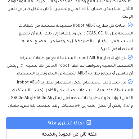
ABS+PC الصديقة للبيئة مع وظائف مقاومة درجات الحرارة العالية ومقاومة
التآكل، مما يمكن ضمان الأداء العالي وتحسين الأمان بشكل كبير في نفس
الوقت.
اجتازت كل بطارية Irobot ABL-B مستبدلة سلسلة من شهادات
السلامة مثل ECAS، CE، UL والخ، وبالإضافة إلى ذلك، يلزم أن تخضع
لسلسلة من الإختبارات الصارمة قبل خروجها من المصنع لحماية
استخدامكم الآمن!
تتوافق البطارية Irobot ABL-B المستبدلة مع مواصفات الشركة
المصنعة الأصلية ومتوافقة مع جهاز Irobot الخاص بك بنسبة١٠٠٪، ويمكن
أن تنافس أو تتجاوز بطارية ABL-B الأصلية في الأداء وتجرية الإستخدام.
من حيث وقت الإستخدام، يمكن استخدام البطارية Irobot ABL-B
المستبدلة هذه لمدة ٣-٤ ساعات بعد الشحن الكامل (حسب الإستخدام
الفعلي). وإذا اخترت بطارية ذات سعة أعلى (مثل 6600mAh أو 8800mAh
والخ)، يمكن أن تصل المدة إلى ٣-٥ ساعات. وهذا سيجلب لك تجربة ممتازة.
لماذا تشتري منا؟
الثقة تأتي من الجودة والخدمة