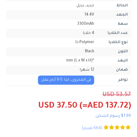
الحالة
جديد، بديل
الجهد
14.4V
سعة
3300mAh
عدد الخلايا
4 خلايا
نوع الخلايا
Li-Polymer
اللون
Black
البعد
*mm (L x W x H)
ضمان
12 شهرا
توافر
في المخزون، ايتا: 5-9 أيام عمل
USD 53.57
USD 37.50
(=AED 137.72)
$1.99 رسوم الشحن
(664 تقييم)