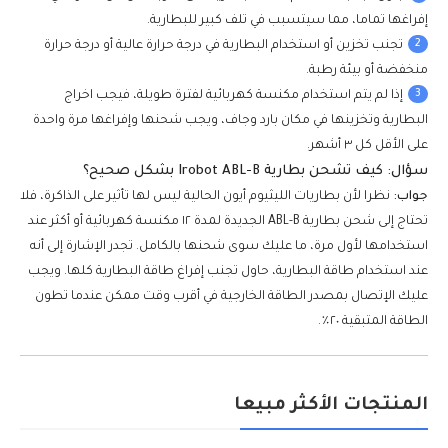
إفراغها تماما، مما سيتسبب في تلف كبير للبطارية.
2
تجنب تخزين أو استخدام البطارية في درجة حرارة عالية أو درجة حرارة
منخفضة أو بيئة رطبة.
3
إذا لم يتم استخدام مكنسة كهربائية لفترة طويلة، فيجب اخراج
البطارية وتخزينها في مكان بارد وجاف، ويجب شحنها وإفراغها مرة واحدة
على الأقل كل ٣ أشهر.
سؤال: كيف تشحن بطارية Irobot ABL-B بشكل صحيح؟
جواب:
نظرا لأن بطاريات الليثيوم أيون الحالية ليس لها تأثير على الذاكرة، فلا
تحتاج إلى شحن بطارية ABL-B الجديدة لمدة ١٢ مكنسة كهربائية أو أكثر عند
استخدامها لأول مرة، ما عليك سوى شحنها بالكامل. تجدر الإشارة إلى أنه
عند استخدام طاقة البطارية، حاول تجنب إفراغ طاقة البطارية كلها. ويجب
عليك الإتصال بمصدر الطاقة الخارجية في أقرب وقت ممكن عندما تطون
الطاقة المتبقية ٢٠٪.
المنتجات الأكثر مبيعا