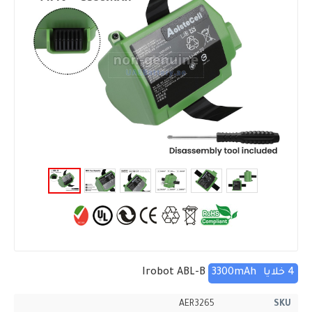
4 خلايا
3300mAh
Irobot ABL-B
AER3265
SKU