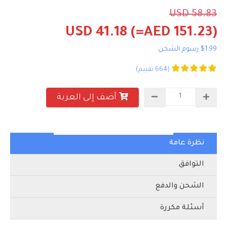
USD 58.83
USD 41.18
(=AED 151.23)
$1.99 رسوم الشحن
(664 تقييم)
أضف إلى العربة
نظرة عامة
التوافق
الشحن والدفع
أسئلة مكررة