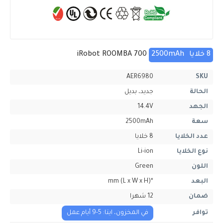
8 خلايا
2500mAh
iRobot ROOMBA 700
AER6980
SKU
الحالة
جديد، بديل
الجهد
14.4V
سعة
2500mAh
عدد الخلايا
8 خلايا
نوع الخلايا
Li-ion
اللون
Green
البعد
*mm (L x W x H)
ضمان
12 شهرا
توافر
في المخزون، ايتا: 5-9 أيام عمل