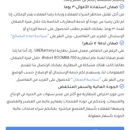
وسيتم تسليمها إليكم في أقصر وقت.
ضمان استعادة الأموال٣٠ يوما
من أجل تقليل مخاطر الشراء للعملاء وزيادة رضا العملاء بقدر الإمكان، إذا
لم تكن رضيا عن جودة أو خدمة البطاريات الخاصة بك خلال فترة الضمان
لمدة ٣٠ يوما، يمكنك التقدم بطلب للحصول على خدمة الإرجاع أو
الإستبدال. للمزيد من التفاصيل، يرجى النقر على
”سياسة اعادة البضائع“
.
ضمان لدمة ١٢ شهرا
على الرغم من انخفاض معدل فشل بطارية لـUAEBattery ، إلا أننا ما زلنا
نقدم ضمانا لمدة عام لبطارية iRobot ROOMBA 700. خلال فترة الضمان،
طالما كانت هناك مشكلة في البطارية، يمكنك الإتصال بنا لتقديم
المعلومات لنا، وسنقدم لكم خدمة الإستبدال أو الإصلاح حسب الوضع.
يرجى النقر على
”سياسة الضمان“
للحصول على المزيد من التفاصيل.
الجودة العالية والسعر المنخفض
نحن مورد احترافي للبطارية مع أكثر من عشر سنوات من الخبرة في الإنتاج
والمبيعات، ونتحكم في جودة المنتجات بمعايير عالية من المصدر والمصنع،
ونبيعها للعملاء بأسعار المنصع مباشرة. يمكنكم شراء منتجات عالية
الجودة بأسعار معقولة.