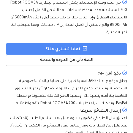
من حيث وقت الإستخدام، يمكن استخدام البطارية iRobot ROOMBA
700 المستبدلة هذه لمدة ٣-٤ ساعات بعد الشحن الكامل (حسب
الإستخدام الفعلي). وإذا اخترت بطارية ذات سعة أعلى (مثل 6600mAh أو
8800mAh والخ)، يمكن أن تصل المدة إلى ٣-٥ ساعات. وهذا سيجلب لك
تجربة ممتازة.
لماذا تشتري منا؟
الثقة تأتي من الجودة والخدمة
دفع آمن ١٠٠٪
يعلق موقع UAEBattery أهمية كبيرة على حماية بيانات الخصوصية
الشخصية، وسنتخذ جميع الإجراءات اللازمة لضمان أن تجربة التسوق
الخاصة بك آمنة بنسبة ١٠٠٪. وعملية الدفع الكاملة مضمونة بواسطة
PayPal، ويمكنك شراء بطاريات iRobot ROOMBA 700 بثقة واطمأنية.
إرسال البضائع سريعا
نعد بإرسال الطرد في غضون ١-٢ يوم عمل بعد استلام الطلب (قد يتطلب
عدد قليل من البطاريات وقتا إضافيا لنقل البضائع من الممخازن الأخرى)،