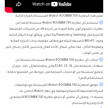
تتميز هذه
البطارية iRobot ROOMBA 700
المستبدلة بالمزايا التالية:
تستخدم كل بطارية iRobot ROOMBA 700 مستبدلة الخلايا من
بطاريات الليثيوم أيون عالية الجودة من الدرجة A+ من الشركات المصنعة
الأصلية مثل Samsung وPanasonic وLG والخ، ورقائق لوحة الدوائر الذكية
ومواد ABS+PC الصديقة للبيئة مع وظائف مقاومة درجات الحرارة العالية
ومقاومة التآكل، مما يمكن ضمان الأداء العالي وتحسين الأمان بشكل كبير
في نفس الوقت.
اجتازت كل بطارية iRobot ROOMBA 700 مستبدلة سلسلة من
شهادات السلامة مثل ECAS، CE، UL والخ، وبالإضافة إلى ذلك، يلزم أن
تخضع لسلسلة من الإختبارات الصارمة قبل خروجها من المصنع لحماية
استخدامكم الآمن!
تتوافق البطارية iRobot ROOMBA 700 المستبدلة مع مواصفات
الشركة المصنعة الأصلية ومتوافقة مع جهاز iRobot الخاص بك
بنسبة١٠٠٪، ويمكن أن تنافس أو تتجاوز بطارية ROOMBA 700 الأصلية في
الأداء وتجرية الإستخدام.