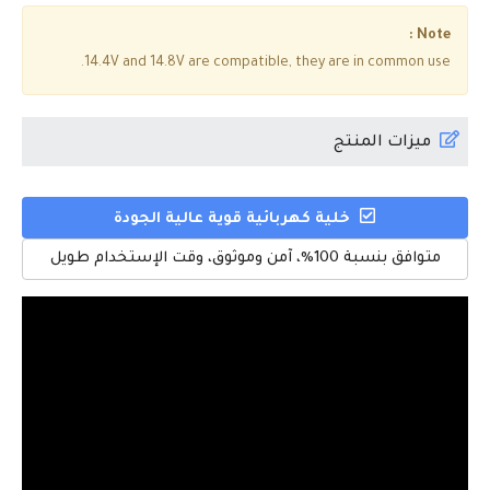
Note :
14.4V and 14.8V are compatible, they are in common use.
ميزات المنتج
خلية كهربائية قوية عالية الجودة
متوافق بنسبة 100%، آمن وموثوق، وقت الإستخدام طويل