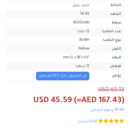
الحالة
جديد، بديل
الجهد
14.4V
سعة
4500mAh
عدد الخلايا
12 خلايا
نوع الخلايا
Ni-MH
اللون
Yellow
البعد
*mm (L x W x H)
ضمان
12 شهرا
توافر
في المخزون، ايتا: 5-9 أيام عمل
USD 65.13
USD 45.59
(=AED 167.43)
$1.99 رسوم الشحن
(664 تقييم)