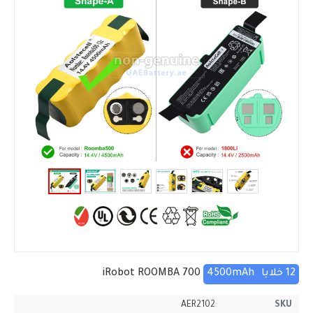
12 خلايا
4500mAh
iRobot ROOMBA 700
AER2102
SKU