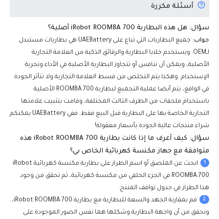
أسئلة مكررة
سؤال: هل هذه البطارية iRobot ROOMBA 700 أصلية؟
جواب:
جميع البطاريات التي تباع على UAEBattery هي بطاريات مستبدل
لـOEM. ويستخدم خلايا البطارية والرقائق الذكية من العلامة التجارية
الأصلية، ويمكن أن تنافس أو تتجاوز البطارية الأصلية في الأداء وتجرية
الإستخدام. وهكذا يتم التخلص من قسط العلامة التجارية ولا تتأثر الجودة.
في الواقع، يتم أيضا عملية التجميع لبطارية ROOMBA 700 الأصلية
باستخدام ملحقات من الطرف الثالث المختلفة، وقامت بتثبيت علامتها
التجارية الخاصة بها على البطارية قبل البيع فقط. ففي UAEBattery يمكنكم
شراء منتجات عالية الجودة بأسعار معقولة!
سؤال: كيف أعرف ما إذا كانت بطارية iRobot ROOMBA 700 هذه
متوافقة مع جهاز مكنسة كهربائية الخاص بي؟
1
ابحث عن الملصق أو اسم الطراز على بطارية مكنسة كهربائية iRobot
ROOMBA 700 في الجزء الخلفي من مكنسة كهربائية، ثم تحقق من وجود
هذا الطراز في جدول تواقف المنتج.
2
قم بمقارنة الجهد والسعة للبطارية مع بطارية iRobot ROOMBA 700،
وتحقق من أن واجهة البطارية وشكلها هما نفس الصور الموجودة على