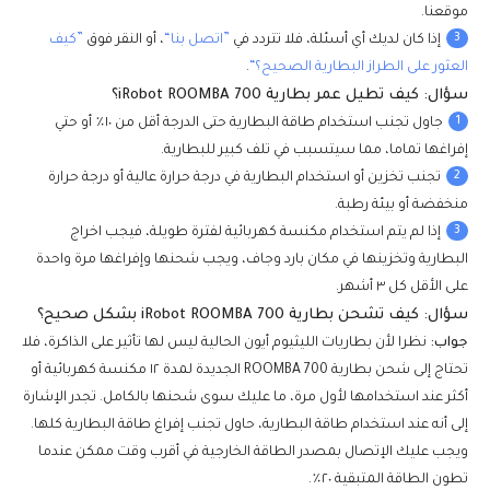
موقعنا.
3
إذا كان لديك أي أسئلة، فلا تتردد في
”اتصل بنا“
، أو النقر فوق
”كيف
العثور على الطراز البطارية الصحيح؟“
.
سؤال: كيف تطيل عمر بطارية iRobot ROOMBA 700؟
1
جاول تجنب استخدام طاقة البطارية حتى الدرجة أقل من ١٠٪ أو حتي
إفراغها تماما، مما سيتسبب في تلف كبير للبطارية.
2
تجنب تخزين أو استخدام البطارية في درجة حرارة عالية أو درجة حرارة
منخفضة أو بيئة رطبة.
3
إذا لم يتم استخدام مكنسة كهربائية لفترة طويلة، فيجب اخراج
البطارية وتخزينها في مكان بارد وجاف، ويجب شحنها وإفراغها مرة واحدة
على الأقل كل ٣ أشهر.
سؤال: كيف تشحن بطارية iRobot ROOMBA 700 بشكل صحيح؟
جواب:
نظرا لأن بطاريات الليثيوم أيون الحالية ليس لها تأثير على الذاكرة، فلا
تحتاج إلى شحن بطارية ROOMBA 700 الجديدة لمدة ١٢ مكنسة كهربائية أو
أكثر عند استخدامها لأول مرة، ما عليك سوى شحنها بالكامل. تجدر الإشارة
إلى أنه عند استخدام طاقة البطارية، حاول تجنب إفراغ طاقة البطارية كلها.
ويجب عليك الإتصال بمصدر الطاقة الخارجية في أقرب وقت ممكن عندما
تطون الطاقة المتبقية ٢٠٪.