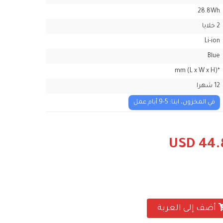
28.8Wh
2 خلايا
Li-ion
Blue
*mm (L x W x H)
12 شهرا
في المخزون، ايتا: 5-9 أيام عمل
USD 44.
أضف إلى العربة