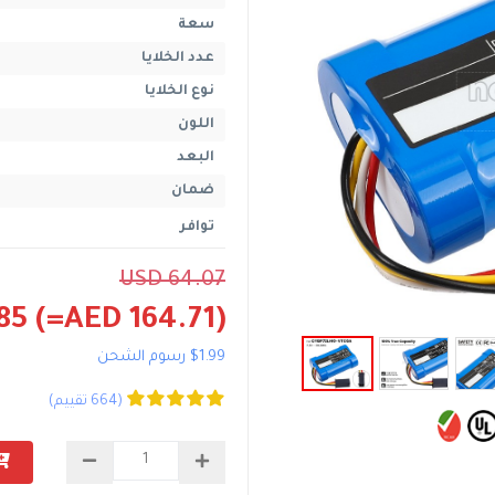
سعة
عدد الخلايا
نوع الخلايا
اللون
البعد
ضمان
توافر
USD 64.07
85
(=AED 164.71)
$1.99 رسوم الشحن
(664 تقييم)