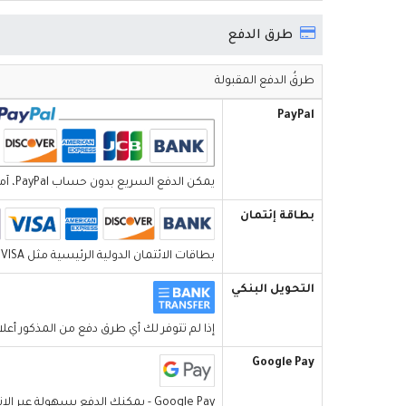
طرق الدفع
طرقُ الدفع المقبولة
PayPal
يمكن الدفع السريع بدون حساب PayPal، آمن ومجاني ومريح.
بطاقة إئتمان
بطاقات الائتمان الدولية الرئيسية مثل VISA و MasterCard.
التحويل البنكي
إذا لم تتوفر لك أي طرق دفع من المذكور أعلاه، وتجاوز مبلغ طلبك 300 دولار أمريكي، فيرجى الاتصال بخدمة العملاء لدينا
Google Pay
Google Pay - يمكنك الدفع بسهولة عبر الإنترنت أو في المتجر أو إرسال الأموال.