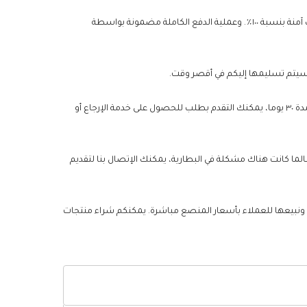
يعلق موقع UAEBattery أهمية كبيرة على حماية بيانات الخصوصية الشخصية، وسنتخذ جميع الإجراءات اللازمة لضمان أن تجربة التسوق الخاصة بك آمنة بنسبة ١٠٠٪. وعملية الدفع الكاملة مضمونة بواسطة
من أجل تقليل مخاطر الشراء للعملاء وزيادة رضا العملاء بقدر الإمكان، إذا لم تكن رضيا عن جودة أو خدمة البطاريات الخاصة بك خلال فترة الضمان لمدة ٣٠ يوما، يمكنك التقدم بطلب للحصول على خدمة الإرجاع أو
لا أننا ما زلنا نقدم ضمانا لمدة عام لبطارية Electrolux PI92-6DGM. خلال فترة الضمان، طالما كانت هناك مشكلة في البطارية، يمكنك الإتصال بنا لتقديم
، ونبيعها للعملاء بأسعار المنصع مباشرة. يمكنكم شراء منتجات