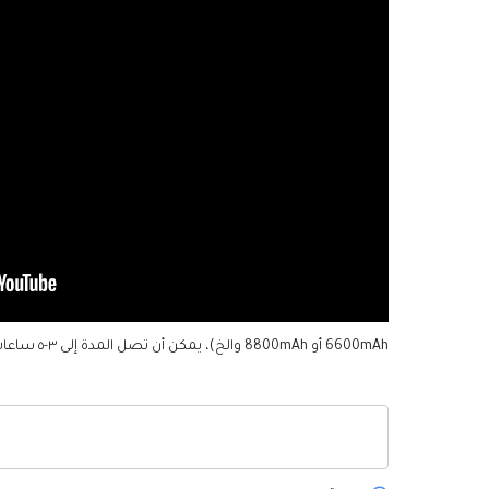
6600mAh أو 8800mAh والخ)، يمكن أن تصل المدة إلى ٣-٥ ساعات. وهذا سيجلب لك تجربة ممتازة.