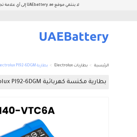
لا ينتمي موقع UAEbattery.ae إلى أي علامة تجارية للمعدات الأصلية. وأسماء العلامات التجارية والطرازات المدرجة في هذا الموقع فقط لإظهار توافق المنتجات والمعدات.
الرئيسية
بطاريات Electrolux
بطارية Electrolux PI92-6DGM
بطارية مكنسة كهربائية Electrolux PI92-6DGM مستبدلة عالية الجودة