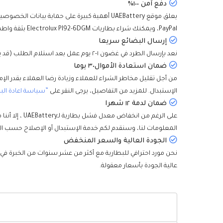
دفع آمن ١٠٠٪
PayPal، ويمكنك شراء بطاريات Electrolux PI92-6DGM بثقة واطمأنية.
إرسال البضائع سريعا
نعد بإرسال الطرد في غضون ١-٢ يوم عمل بعد استلام الطلب (قد يتطلب عدد قليل من البطاريات وقتا إضافيا لنقل البضائع من الممخازن الأخرى)، وسيتم تسليمها إليكم في أقصر وقت.
ضمان استعادة الأموال٣٠ يوما
الإستبدال. للمزيد من التفاصيل، يرجى النقر على
”سياسة اعادة الب
ضمان لدمة ١٢ شهرا
المعلومات لنا، وسنقدم لكم خدمة الإستبدال أو الإصلاح حسب ال
الجودة العالية والسعر المنخفض
نحن مورد احترافي للبطارية مع أكثر من عشر سنوات من الخبرة في
عالية الجودة بأسعار معقولة.