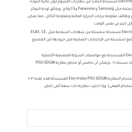
تستخدم كل بطارية Electrolux PI92-6DGM مستبدلة الخلايا من بطاريات الليثيوم أيون عالية الجودة
من الدرجة A+ من الشركات المصنعة الأصلية مثل Samsung وPanasonic وLG والخ، ورقائق لوحة الدوائر
صديقة للبيئة مع وظائف مقاومة درجات الحرارة العالية ومقاومة التآكل، مما يمكن
كل كبير في نفس الوقت.
اجتازت كل بطارية Electrolux PI92-6DGM مستبدلة سلسلة من شهادات السلامة مثل ECAS، CE،
ن تخضع لسلسلة من الإختبارات الصارمة قبل خروجها من المصنع
تتوافق البطارية Electrolux PI92-6DGM المستبدلة مع مواصفات الشركة المصنعة الأصلية
ومتوافقة مع جهاز Electrolux الخاص بك بنسبة١٠٠٪، ويمكن أن تنافس أو تتجاوز بطارية PI92-6DGM
من حيث وقت الإستخدام، يمكن استخدام البطارية Electrolux PI92-6DGM المستبدلة هذه لمدة ٣-٤
ام الفعلي). وإذا اخترت بطارية ذات سعة أعلى (مثل