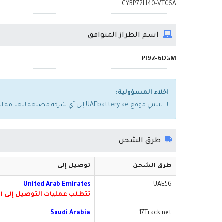
CYBP72LI40-VTC6A
اسم الطراز المتوافق
PI92-6DGM
اخلاء المسؤولية:
لا ينتمي موقع UAEbattery.ae إلى أي شركة مصنعة للعلامة التجارية. يتم استخدام أسماء العلامات التجارية والطرازات المذكورة أعلاه فقط لإظهار توافقها مع الجهاز.
طرق الشحن
طرق الشحن
توصيل إلى
United Arab Emirates
UAE56
تتطلب عمليات التوصيل إلى الفجيرة رسومًا إضا
Saudi Arabia
17Track.net