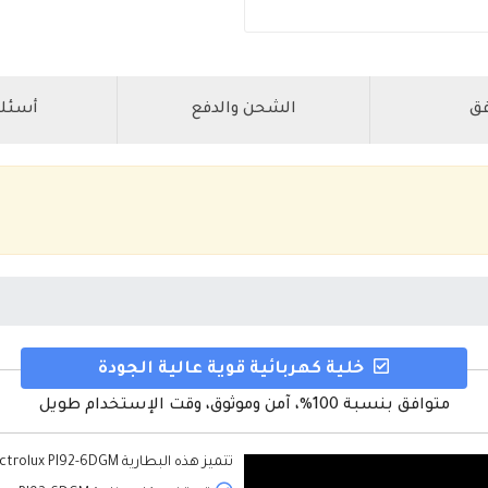
فق
الشحن والدفع
أسئلة
خلية كهربائية قوية عالية الجودة
متوافق بنسبة 100%، آمن وموثوق، وقت الإستخدام طويل
تتميز هذه
البطارية Electrolux PI92-6DGM