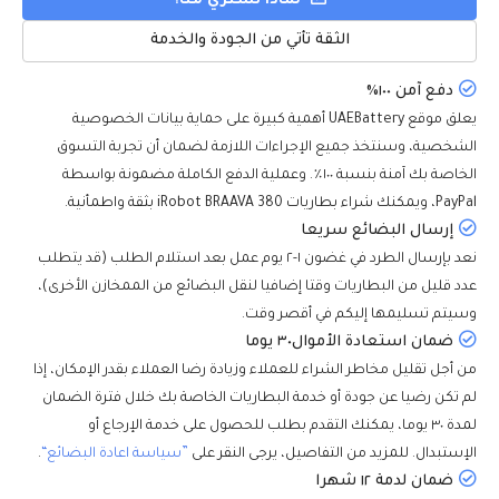
لماذا تشتري منا؟
الثقة تأتي من الجودة والخدمة
دفع آمن ١٠٠٪
يعلق موقع UAEBattery أهمية كبيرة على حماية بيانات الخصوصية
الشخصية، وسنتخذ جميع الإجراءات اللازمة لضمان أن تجربة التسوق
الخاصة بك آمنة بنسبة ١٠٠٪. وعملية الدفع الكاملة مضمونة بواسطة
PayPal، ويمكنك شراء بطاريات iRobot BRAAVA 380 بثقة واطمأنية.
إرسال البضائع سريعا
نعد بإرسال الطرد في غضون ١-٢ يوم عمل بعد استلام الطلب (قد يتطلب
عدد قليل من البطاريات وقتا إضافيا لنقل البضائع من الممخازن الأخرى)،
وسيتم تسليمها إليكم في أقصر وقت.
ضمان استعادة الأموال٣٠ يوما
من أجل تقليل مخاطر الشراء للعملاء وزيادة رضا العملاء بقدر الإمكان، إذا
لم تكن رضيا عن جودة أو خدمة البطاريات الخاصة بك خلال فترة الضمان
لمدة ٣٠ يوما، يمكنك التقدم بطلب للحصول على خدمة الإرجاع أو
الإستبدال. للمزيد من التفاصيل، يرجى النقر على
”سياسة اعادة البضائع“
.
ضمان لدمة ١٢ شهرا