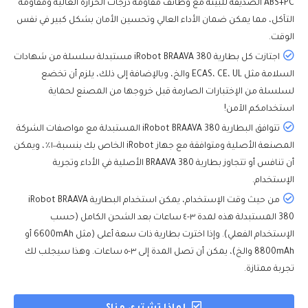
ABS+PC الصديقة للبيئة مع وظائف مقاومة درجات الحرارة العالية ومقاومة
التآكل، مما يمكن ضمان الأداء العالي وتحسين الأمان بشكل كبير في نفس
الوقت.
اجتازت كل بطارية iRobot BRAAVA 380 مستبدلة سلسلة من شهادات
السلامة مثل ECAS، CE، UL والخ، وبالإضافة إلى ذلك، يلزم أن تخضع
لسلسلة من الإختبارات الصارمة قبل خروجها من المصنع لحماية
استخدامكم الآمن!
تتوافق البطارية iRobot BRAAVA 380 المستبدلة مع مواصفات الشركة
المصنعة الأصلية ومتوافقة مع جهاز iRobot الخاص بك بنسبة١٠٠٪، ويمكن
أن تنافس أو تتجاوز بطارية BRAAVA 380 الأصلية في الأداء وتجرية
الإستخدام.
من حيث وقت الإستخدام، يمكن استخدام البطارية iRobot BRAAVA
380 المستبدلة هذه لمدة ٣-٤ ساعات بعد الشحن الكامل (حسب
الإستخدام الفعلي). وإذا اخترت بطارية ذات سعة أعلى (مثل 6600mAh أو
8800mAh والخ)، يمكن أن تصل المدة إلى ٣-٥ ساعات. وهذا سيجلب لك
تجربة ممتازة.