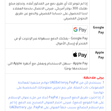
إذا لم تتوفر لك أي طرق دفع من المذكور أعلاه، وتجاوز مبلغ
طلبك 300 دولار أمريكي، فيرجى الاتصال بخدمة العملاء
لدينا للحصول على حسابنا المصرفي والدفع عن طريق
التحويل المصرفي.
Google
Pay
Google Pay - يمكنك الدفع بسهولة عبر الإنترنت أو في
المتجر أو إرسال الأموال.
Apple
Pay
Apple Pay - سهل الاستخدام ويعمل مع أجهزة Apple التي
تستخدمها يوميًا.
يرجى ملاحظة:
1. يستخدم كل من PayPal وUAEBattery خوادم مشفرة لمعالجة
المدفوعات ذات الصلة، فلن يتم تخزين معلوماتك الشخصية على
خوادمنا.
2. إذا اخترت طريق الدفع السريع لـ PayPal (بدلا من ملء عنوان الإستلام
على هذا الموقع للدفع)، فيرجى اختيار العنوان الصحيح عند الدفع. إذا لم
يتم استلام البضائع بسبب خطأ العنوان على PayPal، فإن UAEBattery