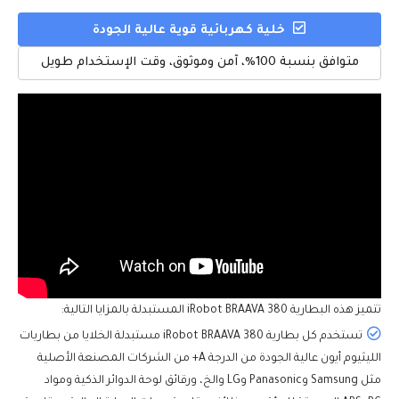
خلية كهربائية قوية عالية الجودة
متوافق بنسبة 100%، آمن وموثوق، وقت الإستخدام طويل
تتميز هذه
البطارية iRobot BRAAVA 380
المستبدلة بالمزايا التالية:
تستخدم كل بطارية iRobot BRAAVA 380 مستبدلة الخلايا من بطاريات
الليثيوم أيون عالية الجودة من الدرجة A+ من الشركات المصنعة الأصلية
مثل Samsung وPanasonic وLG والخ، ورقائق لوحة الدوائر الذكية ومواد