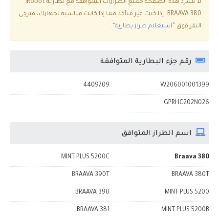
لا تسرد هذه الصفحة جميع الطرازات المتوافقة مع بطارية iRobot
BRAAVA 380، إذا كنت غير متأكد مما إذا كانت مناسبة لجهازك، فيرجى
النقر فوق
”استعلام طراز بطارية“
.
رقم جزء البطارية المتوافقة
4409709
W206001001399
GPRHC202N026
اسم الطراز المتوافق
MINT PLUS 5200C
Braava 380
BRAAVA 390T
BRAAVA 380T
BRAAVA 390
MINT PLUS 5200
BRAAVA 381
MINT PLUS 5200B