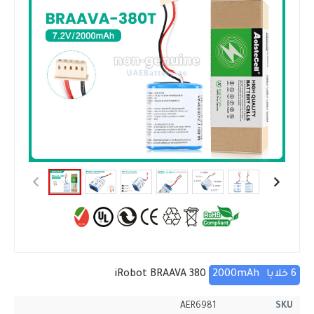
6 خلايا
2000mAh
iRobot BRAAVA 380
AER6981
SKU