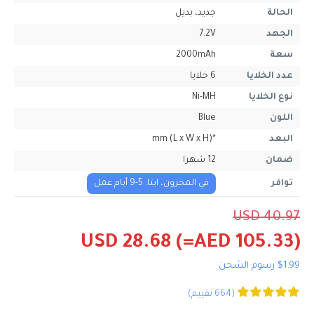
الحالة
جديد، بديل
الجهد
7.2V
سعة
2000mAh
عدد الخلايا
6 خلايا
نوع الخلايا
Ni-MH
اللون
Blue
البعد
*mm (L x W x H)
ضمان
12 شهرا
توافر
في المخزون، ايتا: 5-9 أيام عمل
USD 40.97
USD 28.68
(=AED 105.33)
$1.99 رسوم الشحن
(664 تقييم)