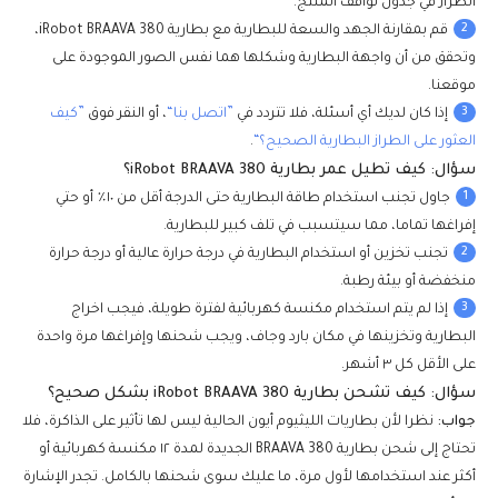
الطراز في جدول تواقف المنتج.
2
قم بمقارنة الجهد والسعة للبطارية مع بطارية iRobot BRAAVA 380،
وتحقق من أن واجهة البطارية وشكلها هما نفس الصور الموجودة على
موقعنا.
3
إذا كان لديك أي أسئلة، فلا تتردد في
”اتصل بنا“
، أو النقر فوق
”كيف
العثور على الطراز البطارية الصحيح؟“
.
سؤال: كيف تطيل عمر بطارية iRobot BRAAVA 380؟
1
جاول تجنب استخدام طاقة البطارية حتى الدرجة أقل من ١٠٪ أو حتي
إفراغها تماما، مما سيتسبب في تلف كبير للبطارية.
2
تجنب تخزين أو استخدام البطارية في درجة حرارة عالية أو درجة حرارة
منخفضة أو بيئة رطبة.
3
إذا لم يتم استخدام مكنسة كهربائية لفترة طويلة، فيجب اخراج
البطارية وتخزينها في مكان بارد وجاف، ويجب شحنها وإفراغها مرة واحدة
على الأقل كل ٣ أشهر.
سؤال: كيف تشحن بطارية iRobot BRAAVA 380 بشكل صحيح؟
جواب:
نظرا لأن بطاريات الليثيوم أيون الحالية ليس لها تأثير على الذاكرة، فلا
تحتاج إلى شحن بطارية BRAAVA 380 الجديدة لمدة ١٢ مكنسة كهربائية أو
أكثر عند استخدامها لأول مرة، ما عليك سوى شحنها بالكامل. تجدر الإشارة