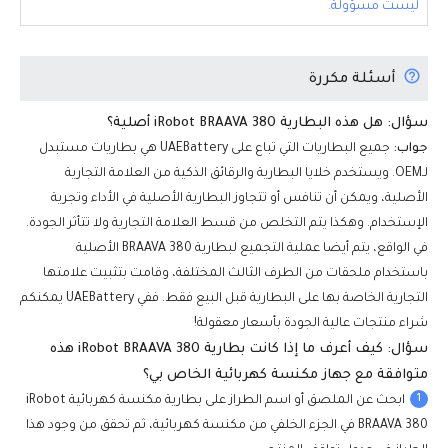
ليست مسؤولة.
أسئلة مكررة
سؤال: هل هذه البطارية iRobot BRAAVA 380 أصلية؟
جواب:
جميع البطاريات التي تباع على UAEBattery هي بطاريات مستبدل
لـOEM. ويستخدم خلايا البطارية والرقائق الذكية من العلامة التجارية
الأصلية، ويمكن أن تنافس أو تتجاوز البطارية الأصلية في الأداء وتجرية
الإستخدام. وهكذا يتم التخلص من قسط العلامة التجارية ولا تتأثر الجودة.
في الواقع، يتم أيضا عملية التجميع لبطارية BRAAVA 380 الأصلية
باستخدام ملحقات من الطرف الثالث المختلفة، وقامت بتثبيت علامتها
التجارية الخاصة بها على البطارية قبل البيع فقط. ففي UAEBattery يمكنكم
شراء منتجات عالية الجودة بأسعار معقولة!
سؤال: كيف أعرف ما إذا كانت بطارية iRobot BRAAVA 380 هذه
متوافقة مع جهاز مكنسة كهربائية الخاص بي؟
1
ابحث عن الملصق أو اسم الطراز على بطارية مكنسة كهربائية iRobot
BRAAVA 380 في الجزء الخلفي من مكنسة كهربائية، ثم تحقق من وجود هذا