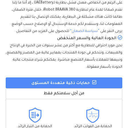
على الرغم من انخفاض معدل فشل بطارية لـUAEBattery ، إلا أننا ما زلنا
نقدم ضمانا لمدة عام لبطارية iRobot BRAAVA 380. خلال فترة الضمان،
طالما كانت هناك مشكلة في البطارية، يمكنك الإتصال بنا لتقديم
المعلومات لنا، وسنقدم لكم خدمة الإستبدال أو الإصلاح حسب الوضع.
يرجى النقر على
”سياسة الضمان“
للحصول على المزيد من التفاصيل.
الجودة العالية والسعر المنخفض
نحن مورد احترافي للبطارية مع أكثر من عشر سنوات من الخبرة في الإنتاج
والمبيعات، ونتحكم في جودة المنتجات بمعايير عالية من المصدر والمصنع،
ونبيعها للعملاء بأسعار المنصع مباشرة. يمكنكم شراء منتجات عالية
الجودة بأسعار معقولة.
حمايات ذكية متعددة المستوى
من أجل سلامتكم فقط
الحماية من الفولت الزائد
الحماية من التيار الزائد