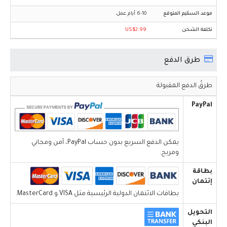
6-10 أيام عمل
US$2.99
طرق الدفع
طرقُ الدفع المقبولة
PayPal
يمكن الدفع السريع بدون حساب PayPal، آمن ومجاني
ومريح.
بطاقة
إئتمان
بطاقات الائتمان الدولية الرئيسية مثل VISA و MasterCard.
التحويل
البنكي