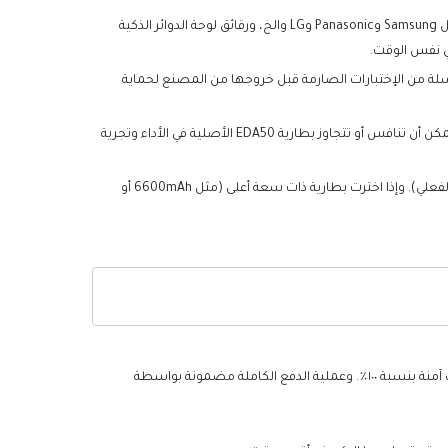
تستخدم كل بطارية Honeywell EDA50 مستبدلة الخلايا من بطاريات الليثيوم أيون عالية الجودة من الدرجة A+ من الشركات المصنعة الأصلية مثل Samsung وPanasonic وLG والخ، ورقائق لوحة الدوائر الذكية
ECAS والخ، وبالإضافة إلى ذلك، يلزم أن تخضع لسلسلة من الإختبارات الصارمة قبل خروجها من المصنع لحماية
تتوافق البطارية Honeywell EDA50 المستبدلة مع مواصفات الشركة المصنعة الأصلية ومتوافقة مع جهاز Honeywell الخاص بك بنسبة١٠٠٪، ويمكن أن تنافس أو تتجاوز بطارية EDA50 الأصلية في الأداء وتجرية
من حيث وقت الإستخدام، يمكن استخدام البطارية Honeywell EDA50 المستبدلة هذه لمدة ٣-٤ ساعات بعد الشحن الكامل (حسب الإستخدام الفعلي). وإذا اخترت بطارية ذات سعة أعلى (مثل 6600mAh أو
يعلق موقع UAEBattery أهمية كبيرة على حماية بيانات الخصوصية الشخصية، وسنتخذ جميع الإجراءات اللازمة لضمان أن تجربة التسوق الخاصة بك آمنة بنسبة ١٠٠٪. وعملية الدفع الكاملة مضمونة بواسطة