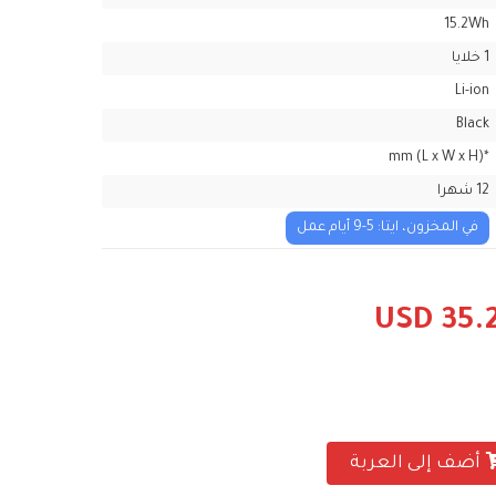
15.2Wh
1 خلايا
Li-ion
Black
*mm (L x W x H)
12 شهرا
في المخزون، ايتا: 5-9 أيام عمل
USD 35.
أضف إلى العربة