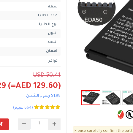
سعة
عدد الخلايا
نوع الخلايا
اللون
البعد
ضمان
توافر
USD 50.41
29
(=AED 129.60)
$1.99 رسوم الشحن
(664 تقييم)
Please carefully confirm the bat