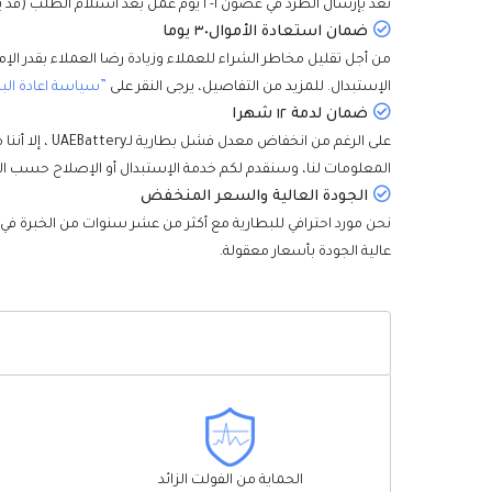
نعد بإرسال الطرد في غضون ١-٢ يوم عمل بعد استلام الطلب (قد يتطلب عدد قليل من البطاريات وقتا إضافيا لنقل البضائع من الممخازن الأخرى)، وسيتم تسليمها إليكم في أقصر وقت.
ضمان استعادة الأموال٣٠ يوما
الإستبدال. للمزيد من التفاصيل، يرجى النقر على
”سياسة اعادة الب
ضمان لدمة ١٢ شهرا
المعلومات لنا، وسنقدم لكم خدمة الإستبدال أو الإصلاح حسب ال
الجودة العالية والسعر المنخفض
نحن مورد احترافي للبطارية مع أكثر من عشر سنوات من الخبرة في
عالية الجودة بأسعار معقولة.
الحماية من الفولت الزائد