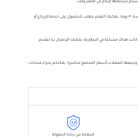
من أجل تقليل مخاطر الشراء للعملاء وزيادة رضا العملاء بقدر الإمكان، إذا لم تكن رضيا عن جودة أو خدمة البطاريات الخاصة بك خلال فترة الضمان لمدة ٣٠ يوما، يمكنك التقدم بطلب للحصول على خدمة الإرجاع أو
ما زلنا نقدم ضمانا لمدة عام لبطارية Honeywell EDA50. خلال فترة الضمان، طالما كانت هناك مشكلة في البطارية، يمكنك الإتصال بنا لتقديم
، ونبيعها للعملاء بأسعار المنصع مباشرة. يمكنكم شراء منتجات
الحماية من زيادة الحمولة