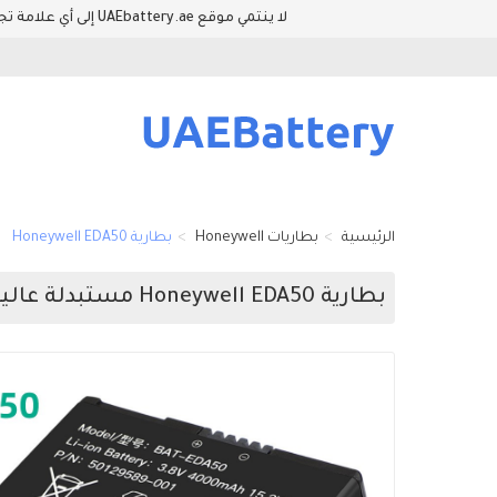
لا ينتمي موقع UAEbattery.ae إلى أي علامة تجارية للمعدات الأصلية. وأسماء العلامات التجارية والطرازات المدرجة في هذا الموقع فقط لإظهار توافق المنتجات والمعدات.
الرئيسية
بطاريات Honeywell
بطارية Honeywell EDA50
بطارية Honeywell EDA50 مستبدلة عالية الجودة