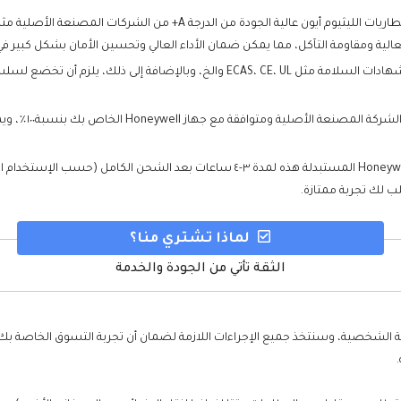
اجتازت كل بطارية Honeywell EDA50 مستبدلة سلسلة من شهادات السلامة مثل ، CE، UL
لماذا تشتري منا؟
الثقة تأتي من الجودة والخدمة