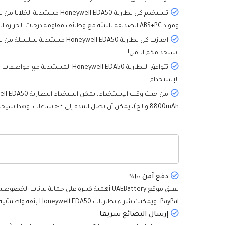
ومواد ABS+PC الصديقة للبيئة مع وظائف مقاومة درجات الحرارة العالية ومقاومة التآكل، مما يمكن ضمان الأداء العالي وتحسين الأمان بشكل كبير في نفس الوقت.
استخدامكم الآمن!
الإستخدام.
8800mAh والخ)، يمكن أن تصل المدة إلى ٣-٥ ساعات. وهذا سيجلب لك تجربة ممتازة.
دفع آمن ١٠٠٪
PayPal، ويمكنك شراء بطاريات Honeywell EDA50 بثقة واطمأنية.
إرسال البضائع سريعا