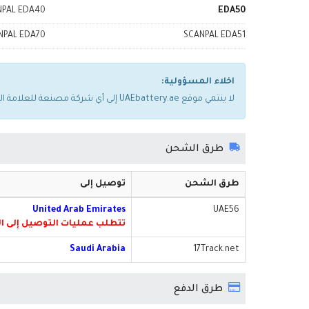
NPAL EDA40
EDA50
NPAL EDA70
SCANPAL EDA51
اخلاء المسؤولية:
لا ينتمي موقع UAEbattery.ae إلى أي شركة مصنعة للعلامة التجارية. يتم استخدام أسماء العلامات التجارية والطرازات المذكورة أعلاه فقط لإظهار توافقها مع الجهاز.
طرق الشحن
طرق الشحن
توصيل إلى
United Arab Emirates
UAE56
تتطلب عمليات التوصيل إلى الفجيرة رسومًا إضا
Saudi Arabia
17Track.net
طرق الدفع