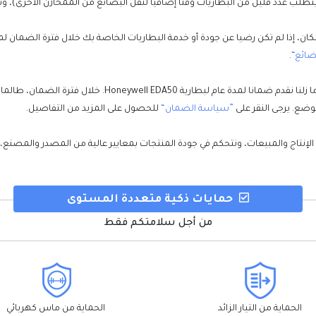
ضائع“
.
على الرغم من انخفاض معدل فشل بطارية لـUAEBattery ، إلا أننا 
وضع. يرجى النقر على
”سياسة الضمان“
للحصول على المزيد من التفاصيل.
 الإنتاج والمبيعات، ونتحكم في جودة المنتجات بمعايير عالية من المصدر والمصنع
حمايات ذكية متعددة المستوى
من أجل سلامتكم فقط
الحماية من التيار الزائد
الحماية من ماس كهربائي