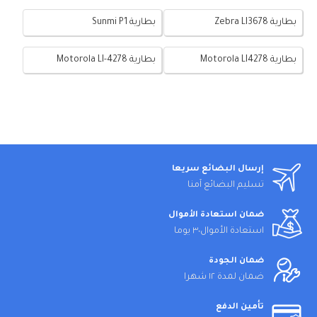
بطارية Zebra LI3678
بطارية Sunmi P1
بطارية Motorola LI4278
بطارية Motorola LI-4278
إرسال البضائع سريعا
تسليم البضائع آمنا
ضمان استعادة الأموال
استعادة الأموال٣٠ يوما
ضمان الجودة
ضمان لمدة ١٢ شهرا
تأمين الدفع