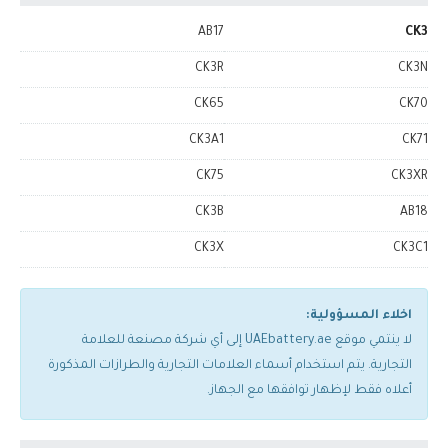
AB17
CK3
CK3R
CK3N
CK65
CK70
CK3A1
CK71
CK75
CK3XR
CK3B
AB18
CK3X
CK3C1
اخلاء المسؤولية:
لا ينتمي موقع UAEbattery.ae إلى أي شركة مصنعة للعلامة
التجارية. يتم استخدام أسماء العلامات التجارية والطرازات المذكورة
أعلاه فقط لإظهار توافقها مع الجهاز.