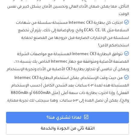
التآكل، مما يمكن ضمان الأداء العالي وتحسين الأمان بشكل كبير في نفس
الوقت.
اجتازت كل بطارية Intermec CK3 مستبدلة سلسلة من شهادات
السلامة مثل ECAS، CE، UL والخ، وبالإضافة إلى ذلك، يلزم أن تخضع
لسلسلة من الإختبارات الصارمة قبل خروجها من المصنع لحماية
استخدامكم الآمن!
تتوافق البطارية Intermec CK3 المستبدلة مع مواصفات الشركة
المصنعة الأصلية ومتوافقة مع جهاز Intermec الخاص بك بنسبة١٠٠٪،
ويمكن أن تنافس أو تتجاوز بطارية CK3 الأصلية في الأداء وتجرية الإستخدام.
من حيث وقت الإستخدام، يمكن استخدام البطارية Intermec CK3
المستبدلة هذه لمدة ٣-٤ ساعات بعد الشحن الكامل (حسب الإستخدام
الفعلي). وإذا اخترت بطارية ذات سعة أعلى (مثل 6600mAh أو 8800mAh
والخ)، يمكن أن تصل المدة إلى ٣-٥ ساعات. وهذا سيجلب لك تجربة ممتازة.
لماذا تشتري منا؟
الثقة تأتي من الجودة والخدمة