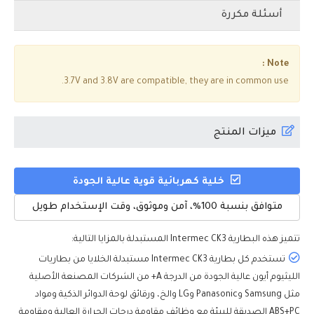
أسئلة مكررة
Note :
3.7V and 3.8V are compatible, they are in common use.
ميزات المنتج
خلية كهربائية قوية عالية الجودة
متوافق بنسبة 100%، آمن وموثوق، وقت الإستخدام طويل
تتميز هذه
البطارية Intermec CK3
المستبدلة بالمزايا التالية:
تستخدم كل بطارية Intermec CK3 مستبدلة الخلايا من بطاريات
الليثيوم أيون عالية الجودة من الدرجة A+ من الشركات المصنعة الأصلية
مثل Samsung وPanasonic وLG والخ، ورقائق لوحة الدوائر الذكية ومواد
ABS+PC الصديقة للبيئة مع وظائف مقاومة درجات الحرارة العالية ومقاومة