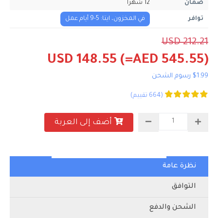
ضمان
12 شهرا
توافر
في المخزون، ايتا: 5-9 أيام عمل
USD 212.21
USD 148.55
(=AED 545.55)
$1.99 رسوم الشحن
(664 تقييم)
أضف إلى العربة
نظرة عامة
التوافق
الشحن والدفع