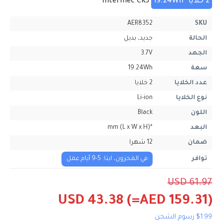
2 خلايا
19.24Wh
Intermec CK3
AER8352
SKU
الحالة
جديد، بديل
الجهد
3.7V
سعة
19.24Wh
عدد الخلايا
2 خلايا
نوع الخلايا
Li-ion
اللون
Black
البعد
*mm (L x W x H)
ضمان
12 شهرا
توافر
في المخزون، ايتا: 5-9 أيام عمل
USD 61.97
USD 43.38
(=AED 159.31)
$1.99 رسوم الشحن