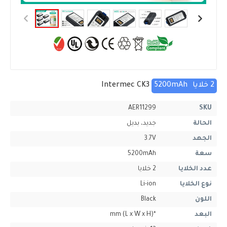
2 خلايا
5200mAh
Intermec CK3
AER11299
SKU
الحالة
جديد، بديل
الجهد
3.7V
سعة
5200mAh
عدد الخلايا
2 خلايا
نوع الخلايا
Li-ion
اللون
Black
البعد
*mm (L x W x H)