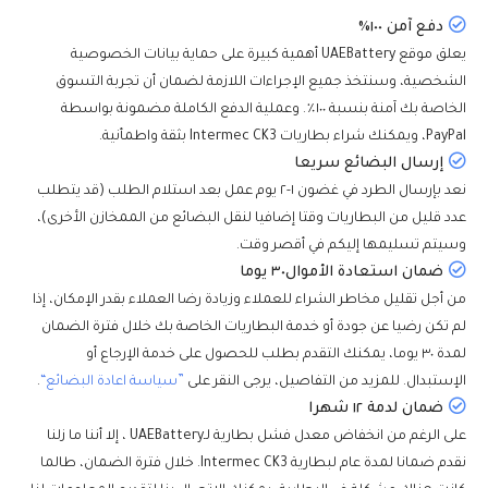
دفع آمن ١٠٠٪
يعلق موقع UAEBattery أهمية كبيرة على حماية بيانات الخصوصية
الشخصية، وسنتخذ جميع الإجراءات اللازمة لضمان أن تجربة التسوق
الخاصة بك آمنة بنسبة ١٠٠٪. وعملية الدفع الكاملة مضمونة بواسطة
PayPal، ويمكنك شراء بطاريات Intermec CK3 بثقة واطمأنية.
إرسال البضائع سريعا
نعد بإرسال الطرد في غضون ١-٢ يوم عمل بعد استلام الطلب (قد يتطلب
عدد قليل من البطاريات وقتا إضافيا لنقل البضائع من الممخازن الأخرى)،
وسيتم تسليمها إليكم في أقصر وقت.
ضمان استعادة الأموال٣٠ يوما
من أجل تقليل مخاطر الشراء للعملاء وزيادة رضا العملاء بقدر الإمكان، إذا
لم تكن رضيا عن جودة أو خدمة البطاريات الخاصة بك خلال فترة الضمان
لمدة ٣٠ يوما، يمكنك التقدم بطلب للحصول على خدمة الإرجاع أو
الإستبدال. للمزيد من التفاصيل، يرجى النقر على
”سياسة اعادة البضائع“
.
ضمان لدمة ١٢ شهرا
على الرغم من انخفاض معدل فشل بطارية لـUAEBattery ، إلا أننا ما زلنا
نقدم ضمانا لمدة عام لبطارية Intermec CK3. خلال فترة الضمان، طالما