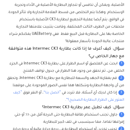
الأصلية، ويمكن أن تنافس أو تتجاوز البطارية الأصلية في الأداء وتجرية
الإستخدام. وهكذا يتم التخلص من قسط العلامة التجارية ولا تتأثر الجودة.
في الواقع، يتم أيضا عملية التجميع لبطارية CK3 الأصلية باستخدام
ملحقات من الطرف الثالث المختلفة، وقامت بتثبيت علامتها التجارية
الخاصة بها على البطارية قبل البيع فقط. ففي UAEBattery يمكنكم شراء
منتجات عالية الجودة بأسعار معقولة!
سؤال: كيف أعرف ما إذا كانت بطارية Intermec CK3 هذه متوافقة
مع جهاز الخاص بي؟
1
ابحث عن الملصق أو اسم الطراز على بطارية Intermec CK3 في الجزء
الخلفي من، ثم تحقق من وجود هذا الطراز في جدول تواقف المنتج.
2
قم بمقارنة الجهد والسعة للبطارية مع بطارية Intermec CK3، وتحقق
من أن واجهة البطارية وشكلها هما نفس الصور الموجودة على موقعنا.
3
إذا كان لديك أي أسئلة، فلا تتردد في
”اتصل بنا“
، أو النقر فوق
”كيف
العثور على الطراز البطارية الصحيح؟“
.
سؤال: كيف تطيل عمر بطارية Intermec CK3؟
1
جاول تجنب استخدام طاقة البطارية حتى الدرجة أقل من ١٠٪ أو حتي
إفراغها تماما، مما سيتسبب في تلف كبير للبطارية.
2
تجنب تخزين أو استخدام البطارية في درجة حرارة عالية أو درجة حرارة