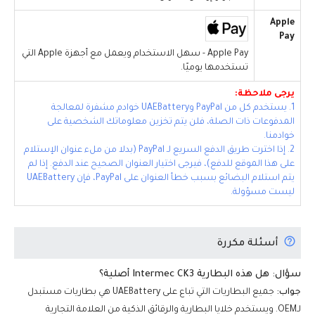
Apple
Pay
Apple Pay - سهل الاستخدام ويعمل مع أجهزة Apple التي
تستخدمها يوميًا.
يرجى ملاحظة:
1. يستخدم كل من PayPal وUAEBattery خوادم مشفرة لمعالجة
المدفوعات ذات الصلة، فلن يتم تخزين معلوماتك الشخصية على
خوادمنا.
2. إذا اخترت طريق الدفع السريع لـ PayPal (بدلا من ملء عنوان الإستلام
على هذا الموقع للدفع)، فيرجى اختيار العنوان الصحيح عند الدفع. إذا لم
يتم استلام البضائع بسبب خطأ العنوان على PayPal، فإن UAEBattery
ليست مسؤولة.
أسئلة مكررة
سؤال: هل هذه البطارية Intermec CK3 أصلية؟
جواب:
جميع البطاريات التي تباع على UAEBattery هي بطاريات مستبدل
لـOEM. ويستخدم خلايا البطارية والرقائق الذكية من العلامة التجارية