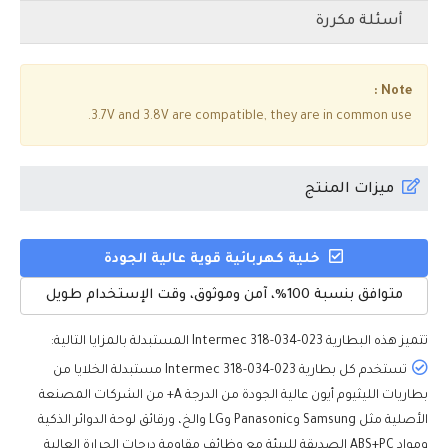
أسئلة مكررة
Note :
3.7V and 3.8V are compatible, they are in common use.
ميزات المنتج
خلية كهربائية قوية عالية الجودة
متوافق بنسبة 100%، آمن وموثوق، وقت الإستخدام طويل
تتميز هذه
البطارية Intermec 318-034-023
المستبدلة بالمزايا التالية:
تستخدم كل بطارية Intermec 318-034-023 مستبدلة الخلايا من
بطاريات الليثيوم أيون عالية الجودة من الدرجة A+ من الشركات المصنعة
الأصلية مثل Samsung وPanasonic وLG والخ، ورقائق لوحة الدوائر الذكية
ومواد ABS+PC الصديقة للبيئة مع وظائف مقاومة درجات الحرارة العالية