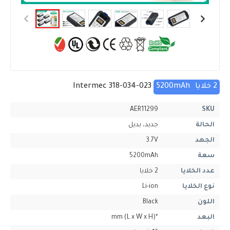
2 خلايا
5200mAh
Intermec 318-034-023
AER11299
SKU
الحالة
جديد، بديل
الجهد
3.7V
سعة
5200mAh
عدد الخلايا
2 خلايا
نوع الخلايا
Li-ion
اللون
Black
البعد
*mm (L x W x H)