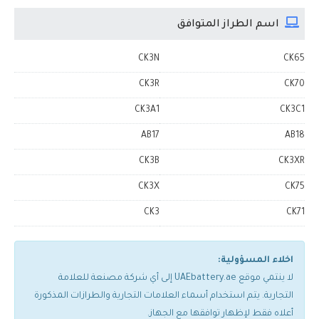
اسم الطراز المتوافق
CK3N
CK65
CK3R
CK70
CK3A1
CK3C1
AB17
AB18
CK3B
CK3XR
CK3X
CK75
CK3
CK71
اخلاء المسؤولية:
لا ينتمي موقع UAEbattery.ae إلى أي شركة مصنعة للعلامة
التجارية. يتم استخدام أسماء العلامات التجارية والطرازات المذكورة
أعلاه فقط لإظهار توافقها مع الجهاز.