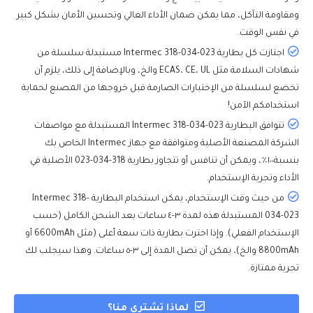
ومقاومة التآكل، مما يمكن ضمان الأداء العالي وتحسين الأمان بشكل كبير
في نفس الوقت.
اجتازت كل بطارية Intermec 318-034-023 مستبدلة سلسلة من
شهادات السلامة مثل ECAS، CE، UL والخ، وبالإضافة إلى ذلك، يلزم أن
تخضع لسلسلة من الإختبارات الصارمة قبل خروجها من المصنع لحماية
استخدامكم الآمن!
تتوافق البطارية Intermec 318-034-023 المستبدلة مع مواصفات
الشركة المصنعة الأصلية ومتوافقة مع جهاز Intermec الخاص بك
بنسبة١٠٠٪، ويمكن أن تنافس أو تتجاوز بطارية 318-034-023 الأصلية في
الأداء وتجرية الإستخدام.
من حيث وقت الإستخدام، يمكن استخدام البطارية Intermec 318-
034-023 المستبدلة هذه لمدة ٣-٤ ساعات بعد الشحن الكامل (حسب
الإستخدام الفعلي). وإذا اخترت بطارية ذات سعة أعلى (مثل 6600mAh أو
8800mAh والخ)، يمكن أن تصل المدة إلى ٣-٥ ساعات. وهذا سيجلب لك
تجربة ممتازة.
لماذا تشتري منا؟