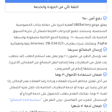
الثقة تأتي من الجودة والخدمة
دفع آمن ١٠٠٪
يعلق موقع UAEBattery أهمية كبيرة على حماية بيانات الخصوصية
الشخصية، وسنتخذ جميع الإجراءات اللازمة لضمان أن تجربة التسوق
الخاصة بك آمنة بنسبة ١٠٠٪. وعملية الدفع الكاملة مضمونة بواسطة
PayPal، ويمكنك شراء بطاريات Intermec 318-034-023 بثقة واطمأنية.
إرسال البضائع سريعا
نعد بإرسال الطرد في غضون ١-٢ يوم عمل بعد استلام الطلب (قد يتطلب
عدد قليل من البطاريات وقتا إضافيا لنقل البضائع من الممخازن الأخرى)،
وسيتم تسليمها إليكم في أقصر وقت.
ضمان استعادة الأموال٣٠ يوما
من أجل تقليل مخاطر الشراء للعملاء وزيادة رضا العملاء بقدر الإمكان، إذا
لم تكن رضيا عن جودة أو خدمة البطاريات الخاصة بك خلال فترة الضمان
لمدة ٣٠ يوما، يمكنك التقدم بطلب للحصول على خدمة الإرجاع أو
الإستبدال. للمزيد من التفاصيل، يرجى النقر على
”سياسة اعادة البضائع“
.
ضمان لدمة ١٢ شهرا