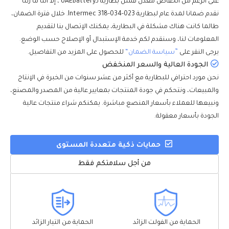
على الرغم من انخفاض معدل فشل بطارية لـUAEBattery ، إلا أننا ما زلنا
نقدم ضمانا لمدة عام لبطارية Intermec 318-034-023. خلال فترة الضمان،
طالما كانت هناك مشكلة في البطارية، يمكنك الإتصال بنا لتقديم
المعلومات لنا، وسنقدم لكم خدمة الإستبدال أو الإصلاح حسب الوضع.
يرجى النقر على
”سياسة الضمان“
للحصول على المزيد من التفاصيل.
الجودة العالية والسعر المنخفض
نحن مورد احترافي للبطارية مع أكثر من عشر سنوات من الخبرة في الإنتاج
والمبيعات، ونتحكم في جودة المنتجات بمعايير عالية من المصدر والمصنع،
ونبيعها للعملاء بأسعار المنصع مباشرة. يمكنكم شراء منتجات عالية
الجودة بأسعار معقولة.
حمايات ذكية متعددة المستوى
من أجل سلامتكم فقط
الحماية من الفولت الزائد
الحماية من التيار الزائد