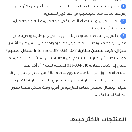
1
جاول تجنب استخدام طاقة البطارية حتى الدرجة أقل من ١٠٪ أو حتي
إفراغها تماما، مما سيتسبب في تلف كبير للبطارية.
2
تجنب تخزين أو استخدام البطارية في درجة حرارة عالية أو درجة حرارة
منخفضة أو بيئة رطبة.
3
إذا لم يتم استخدام لفترة طويلة، فيجب اخراج البطارية وتخزينها في
مكان بارد وجاف، ويجب شحنها وإفراغها مرة واحدة على الأقل كل ٣ أشهر.
سؤال: كيف تشحن بطارية Intermec 318-034-023 بشكل صحيح؟
جواب:
نظرا لأن بطاريات الليثيوم أيون الحالية ليس لها تأثير على الذاكرة، فلا
تحتاج إلى شحن بطارية 318-034-023 الجديدة لمدة ١٢ أو أكثر عند
استخدامها لأول مرة، ما عليك سوى شحنها بالكامل. تجدر الإشارة إلى أنه
عند استخدام طاقة البطارية، حاول تجنب إفراغ طاقة البطارية كلها. ويجب
عليك الإتصال بمصدر الطاقة الخارجية في أقرب وقت ممكن عندما تطون
الطاقة المتبقية ٢٠٪.
المنتجات الأكثر مبيعا