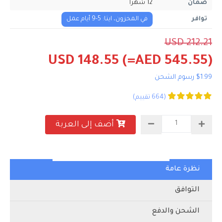
ضمان
12 شهرا
توافر
في المخزون، ايتا: 5-9 أيام عمل
USD 212.21
USD 148.55
(=AED 545.55)
$1.99 رسوم الشحن
(664 تقييم)
أضف إلى العربة
نظرة عامة
التوافق
الشحن والدفع