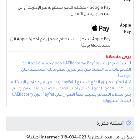
Pay
Google Pay - يمكنك الدفع بسهولة عبر الإنترنت أو في
المتجر أو إرسال الأموال.
Apple
Pay
Apple Pay - سهل الاستخدام ويعمل مع أجهزة Apple التي
تستخدمها يوميًا.
يرجى ملاحظة:
1. يستخدم كل من PayPal وUAEBattery خوادم مشفرة لمعالجة
المدفوعات ذات الصلة، فلن يتم تخزين معلوماتك الشخصية على
خوادمنا.
2. إذا اخترت طريق الدفع السريع لـ PayPal (بدلا من ملء عنوان الإستلام
على هذا الموقع للدفع)، فيرجى اختيار العنوان الصحيح عند الدفع. إذا لم
يتم استلام البضائع بسبب خطأ العنوان على PayPal، فإن UAEBattery
ليست مسؤولة.
أسئلة مكررة
سؤال: هل هذه البطارية Intermec 318-034-023 أصلية؟