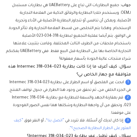
جواب:
جميع البطاريات التي تباع على UAEBattery هي بطاريات مستبدل
لـOEM. ويستخدم خلايا البطارية والرقائق الذكية من العلامة التجارية
الأصلية، ويمكن أن تنافس أو تتجاوز البطارية الأصلية في الأداء وتجرية
الإستخدام. وهكذا يتم التخلص من قسط العلامة التجارية ولا تتأثر الجودة.
في الواقع، يتم أيضا عملية التجميع لبطارية 318-034-023 الأصلية
باستخدام ملحقات من الطرف الثالث المختلفة، وقامت بتثبيت علامتها
التجارية الخاصة بها على البطارية قبل البيع فقط. ففي UAEBattery يمكنكم
شراء منتجات عالية الجودة بأسعار معقولة!
سؤال: كيف أعرف ما إذا كانت بطارية Intermec 318-034-023 هذه
متوافقة مع جهاز الخاص بي؟
1
ابحث عن الملصق أو اسم الطراز على بطارية Intermec 318-034-023
في الجزء الخلفي من، ثم تحقق من وجود هذا الطراز في جدول تواقف المنتج.
2
قم بمقارنة الجهد والسعة للبطارية مع بطارية Intermec 318-034-
023، وتحقق من أن واجهة البطارية وشكلها هما نفس الصور الموجودة
على موقعنا.
3
إذا كان لديك أي أسئلة، فلا تتردد في
”اتصل بنا“
، أو النقر فوق
”كيف
العثور على الطراز البطارية الصحيح؟“
.
سؤال: كيف تطيل عمر بطارية Intermec 318-034-023؟