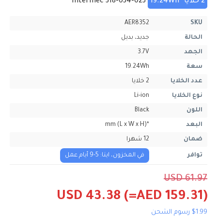
2 خلايا
19.24Wh
Intermec 318-034-023
AER8352
SKU
الحالة
جديد، بديل
الجهد
3.7V
سعة
19.24Wh
عدد الخلايا
2 خلايا
نوع الخلايا
Li-ion
اللون
Black
البعد
*mm (L x W x H)
ضمان
12 شهرا
توافر
في المخزون، ايتا: 5-9 أيام عمل
USD 61.97
USD 43.38
(=AED 159.31)
$1.99 رسوم الشحن