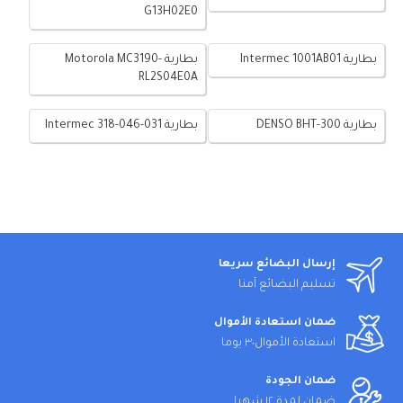
G13H02E0
بطارية Intermec 1001AB01
بطارية Motorola MC3190-
RL2S04E0A
بطارية DENSO BHT-300
بطارية Intermec 318-046-031
إرسال البضائع سريعا
تسليم البضائع آمنا
ضمان استعادة الأموال
استعادة الأموال٣٠ يوما
ضمان الجودة
ضمان لمدة ١٢ شهرا