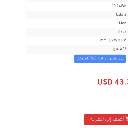
19.24Wh
2 خلايا
Li-ion
Black
*mm (L x W x H)
12 شهرا
في المخزون، ايتا: 5-9 أيام عمل
USD 43.
أضف إلى العربة