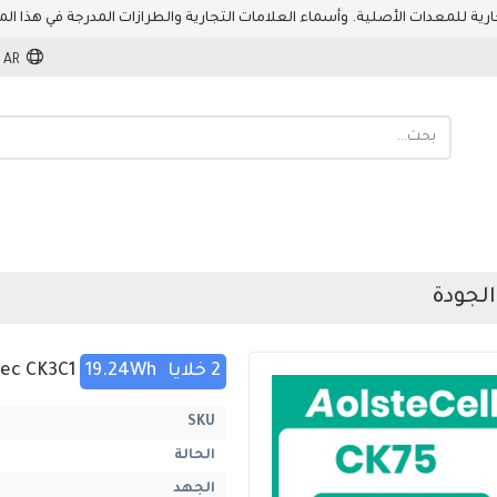
AR
2 خلايا
19.24Wh
Intermec CK3C1
SKU
الحالة
الجهد