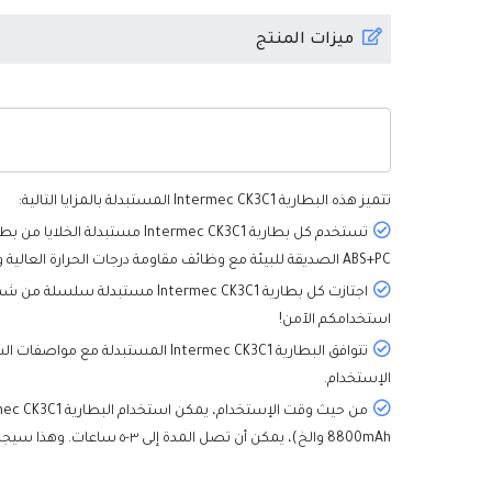
ميزات المنتج
تتميز هذه
البطارية Intermec CK3C1
المستبدلة بالمزايا التالية:
ABS+PC الصديقة للبيئة مع وظائف مقاومة درجات الحرارة العالية ومقاومة التآكل، مما يمكن ضمان الأداء العالي وتحسين الأمان بشكل كبير في نفس الوقت.
استخدامكم الآمن!
الإستخدام.
8800mAh والخ)، يمكن أن تصل المدة إلى ٣-٥ ساعات. وهذا سيجلب لك تجربة ممتازة.