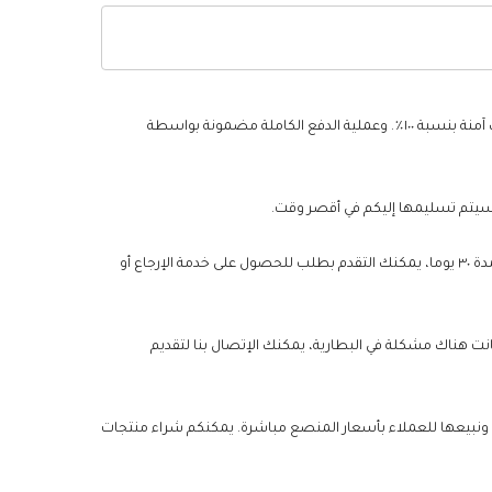
يعلق موقع UAEBattery أهمية كبيرة على حماية بيانات الخصوصية الشخصية، وسنتخذ جميع الإجراءات اللازمة لضمان أن تجربة التسوق الخاصة بك آمنة بنسبة ١٠٠٪. وعملية الدفع الكاملة مضمونة بواسطة
من أجل تقليل مخاطر الشراء للعملاء وزيادة رضا العملاء بقدر الإمكان، إذا لم تكن رضيا عن جودة أو خدمة البطاريات الخاصة بك خلال فترة الضمان لمدة ٣٠ يوما، يمكنك التقدم بطلب للحصول على خدمة الإرجاع أو
لنا نقدم ضمانا لمدة عام لبطارية Intermec CK3C1. خلال فترة الضمان، طالما كانت هناك مشكلة في البطارية، يمكنك الإتصال بنا لتقديم
، ونبيعها للعملاء بأسعار المنصع مباشرة. يمكنكم شراء منتجات