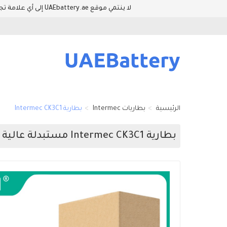
لا ينتمي موقع UAEbattery.ae إلى أي علامة تجارية للمعدات الأصلية. وأسماء العلامات التجارية والطرازات المدرجة في هذا الموقع فقط لإظهار توافق المنتجات والمعدات.
الرئيسية
بطاريات Intermec
بطارية Intermec CK3C1
بطارية Intermec CK3C1 مستبدلة عالية الجودة