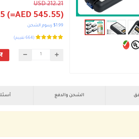
USD 212.21
55
(=AED 545.55)
$1.99 رسوم الشحن
(664 تقييم)
فق
الشحن والدفع
أسئلة