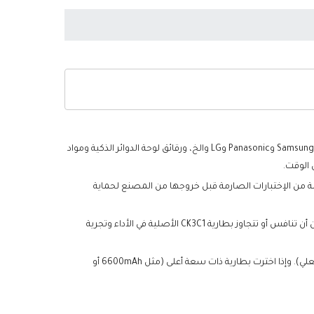
تستخدم كل بطارية Intermec CK3C1 مستبدلة الخلايا من بطاريات الليثيوم أيون عالية الجودة من الدرجة A+ من الشركات المصنعة الأصلية مثل Samsung وPanasonic وLG والخ، ورقائق لوحة الدوائر الذكية ومواد
 والخ، وبالإضافة إلى ذلك، يلزم أن تخضع لسلسلة من الإختبارات الصارمة قبل خروجها من المصنع لحماية
تتوافق البطارية Intermec CK3C1 المستبدلة مع مواصفات الشركة المصنعة الأصلية ومتوافقة مع جهاز Intermec الخاص بك بنسبة١٠٠٪، ويمكن أن تنافس أو تتجاوز بطارية CK3C1 الأصلية في الأداء وتجرية
من حيث وقت الإستخدام، يمكن استخدام البطارية Intermec CK3C1 المستبدلة هذه لمدة ٣-٤ ساعات بعد الشحن الكامل (حسب الإستخدام الفعلي). وإذا اخترت بطارية ذات سعة أعلى (مثل 6600mAh أو