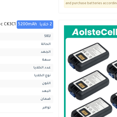
and purchase batteries accordin
2 خلايا
5200mAh
Intermec CK3C1
SKU
الحالة
الجهد
سعة
عدد الخلايا
نوع الخلايا
اللون
البعد
ضمان
توافر