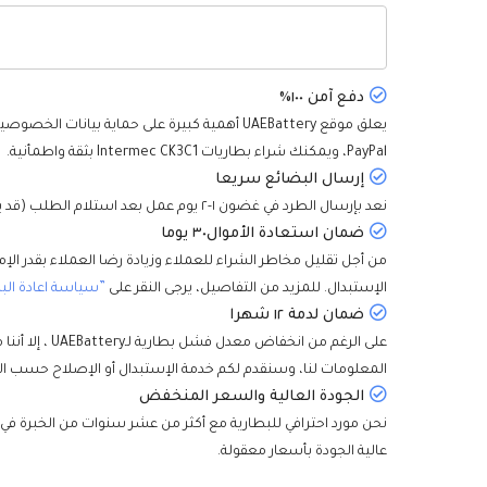
دفع آمن ١٠٠٪
PayPal، ويمكنك شراء بطاريات Intermec CK3C1 بثقة واطمأنية.
إرسال البضائع سريعا
نعد بإرسال الطرد في غضون ١-٢ يوم عمل بعد استلام الطلب (قد يتطلب عدد قليل من البطاريات وقتا إضافيا لنقل البضائع من الممخازن الأخرى)، وسيتم تسليمها إليكم في أقصر وقت.
ضمان استعادة الأموال٣٠ يوما
الإستبدال. للمزيد من التفاصيل، يرجى النقر على
”سياسة اعادة الب
ضمان لدمة ١٢ شهرا
المعلومات لنا، وسنقدم لكم خدمة الإستبدال أو الإصلاح حسب ال
الجودة العالية والسعر المنخفض
نحن مورد احترافي للبطارية مع أكثر من عشر سنوات من الخبرة في
عالية الجودة بأسعار معقولة.