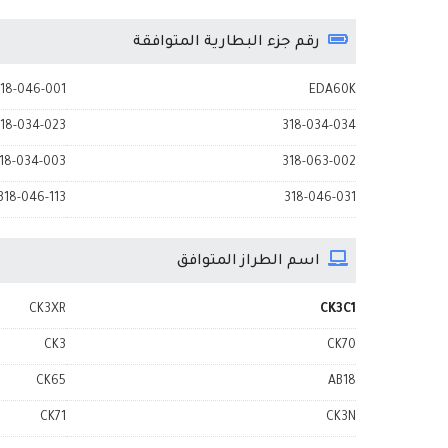
رقم جزء البطارية المتوافقة
18-046-001
EDA60K
18-034-023
318-034-034
18-034-003
318-063-002
318-046-113
318-046-031
اسم الطراز المتوافق
CK3XR
CK3C1
CK3
CK70
CK65
AB18
CK71
CK3N