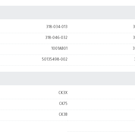
318-034-013
3
318-046-032
3
1001AB01
3
50135498-002
CK3X
CK75
CK3B