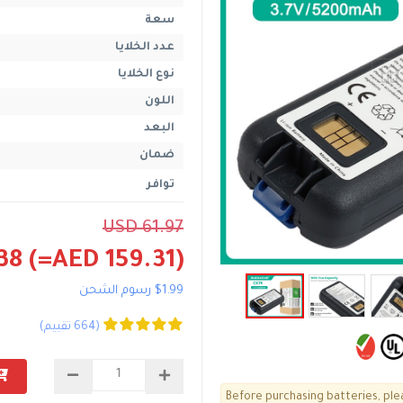
سعة
عدد الخلايا
نوع الخلايا
اللون
البعد
ضمان
توافر
USD 61.97
38
(=AED 159.31)
$1.99 رسوم الشحن
(664 تقييم)
Before purchasing batteries, ple