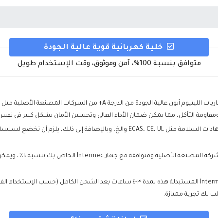
خلية كهربائية قوية عالية الجودة
متوافق بنسبة 100%، آمن وموثوق، وقت الإستخدام طويل
اجتازت كل بطارية Intermec CK3C1 مستبدلة سلسلة من شهادات السلامة مثل ECAS، CE، UL