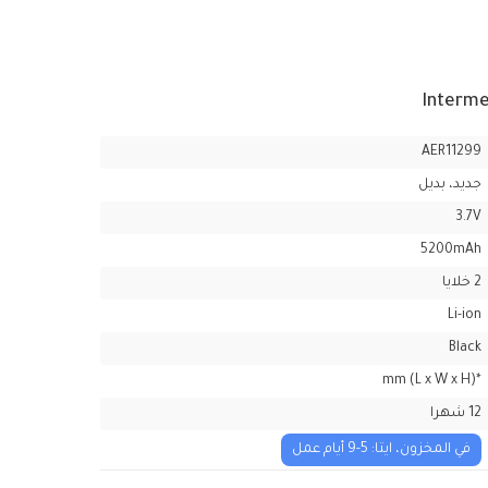
AER11299
جديد، بديل
3.7V
5200mAh
2 خلايا
Li-ion
Black
*mm (L x W x H)
12 شهرا
في المخزون، ايتا: 5-9 أيام عمل