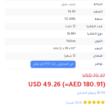
الحالة
جديد، بديل
الجهد
14.4V
سعة
50.4Wh
عدد الخلايا
12 خلايا
نوع الخلايا
Ni-MH
اللون
Yellow
البعد
*mm (L x W x H)
ضمان
12 شهرا
توافر
في المخزون، ايتا: 5-9 أيام عمل
USD 70.37
USD 49.26
(=AED 180.91)
$1.99 رسوم الشحن
(664 تقييم)