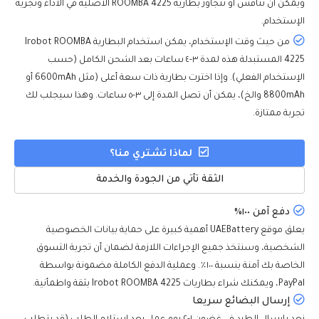
ويمكن أن تنافس أو تتجاوز بطارية ROOMBA 4225 الأصلية في الأداء وتجرية
الإستخدام.
من حيث وقت الإستخدام، يمكن استخدام البطارية Irobot ROOMBA
4225 المستبدلة هذه لمدة ٣-٤ ساعات بعد الشحن الكامل (حسب
الإستخدام الفعلي). وإذا اخترت بطارية ذات سعة أعلى (مثل 6600mAh أو
8800mAh والخ)، يمكن أن تصل المدة إلى ٣-٥ ساعات. وهذا سيجلب لك
تجربة ممتازة.
لماذا تشتري منا؟
الثقة تأتي من الجودة والخدمة
دفع آمن ١٠٠٪
يعلق موقع UAEBattery أهمية كبيرة على حماية بيانات الخصوصية
الشخصية، وسنتخذ جميع الإجراءات اللازمة لضمان أن تجربة التسوق
الخاصة بك آمنة بنسبة ١٠٠٪. وعملية الدفع الكاملة مضمونة بواسطة
PayPal، ويمكنك شراء بطاريات Irobot ROOMBA 4225 بثقة واطمأنية.
إرسال البضائع سريعا