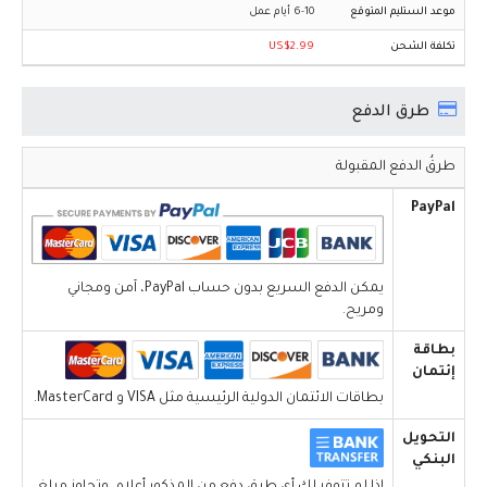
6-10 أيام عمل
US$2.99
طرق الدفع
طرقُ الدفع المقبولة
PayPal
يمكن الدفع السريع بدون حساب PayPal، آمن ومجاني
ومريح.
بطاقة
إئتمان
بطاقات الائتمان الدولية الرئيسية مثل VISA و MasterCard.
التحويل
البنكي