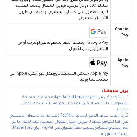
إذا لم تتوفر لك أي طرق دفع من المذكور أعلاه، وتجاوز مبلغ
طلبك 300 دولار أمريكي، فيرجى الاتصال بخدمة العملاء
لدينا للحصول على حسابنا المصرفي والدفع عن طريق
التحويل المصرفي.
Google
Pay
Google Pay - يمكنك الدفع بسهولة عبر الإنترنت أو في
المتجر أو إرسال الأموال.
Apple
Pay
Apple Pay - سهل الاستخدام ويعمل مع أجهزة Apple التي
تستخدمها يوميًا.
يرجى ملاحظة:
1. يستخدم كل من PayPal وUAEBattery خوادم مشفرة لمعالجة
المدفوعات ذات الصلة، فلن يتم تخزين معلوماتك الشخصية على
خوادمنا.
2. إذا اخترت طريق الدفع السريع لـ PayPal (بدلا من ملء عنوان الإستلام
على هذا الموقع للدفع)، فيرجى اختيار العنوان الصحيح عند الدفع. إذا لم
يتم استلام البضائع بسبب خطأ العنوان على PayPal، فإن UAEBattery
ليست مسؤولة.