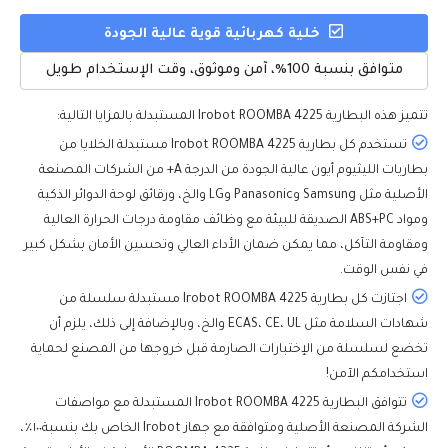
خلية كهربائية قوية عالية الجودة
متوافق بنسبة 100%، آمن وموثوق، وقت الإستخدام طويل
تتميز هذه
البطارية Irobot ROOMBA 4225
المستبدلة بالمزايا التالية:
تستخدم كل بطارية Irobot ROOMBA 4225 مستبدلة الخلايا من
بطاريات الليثيوم أيون عالية الجودة من الدرجة A+ من الشركات المصنعة
الأصلية مثل Samsung وPanasonic وLG والخ، ورقائق لوحة الدوائر الذكية
ومواد ABS+PC الصديقة للبيئة مع وظائف مقاومة درجات الحرارة العالية
ومقاومة التآكل، مما يمكن ضمان الأداء العالي وتحسين الأمان بشكل كبير
في نفس الوقت.
اجتازت كل بطارية Irobot ROOMBA 4225 مستبدلة سلسلة من
شهادات السلامة مثل ECAS، CE، UL والخ، وبالإضافة إلى ذلك، يلزم أن
تخضع لسلسلة من الإختبارات الصارمة قبل خروجها من المصنع لحماية
استخدامكم الآمن!
تتوافق البطارية Irobot ROOMBA 4225 المستبدلة مع مواصفات
الشركة المصنعة الأصلية ومتوافقة مع جهاز Irobot الخاص بك بنسبة١٠٠٪،