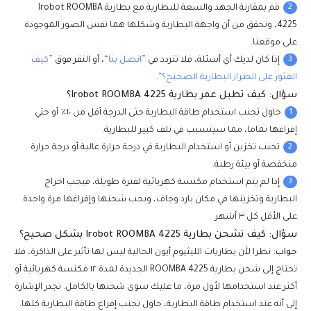
2
قم بمقارنة الجهد والسعة للبطارية مع بطارية Irobot ROOMBA
4225، وتحقق من أن واجهة البطارية وشكلها هما نفس الصور الموجودة
على موقعنا.
3
إذا كان لديك أي أسئلة، فلا تتردد في
”اتصل بنا“
، أو النقر فوق
”كيف
العثور على الطراز البطارية الصحيح؟“
.
سؤال: كيف تطيل عمر بطارية Irobot ROOMBA 4225؟
1
جاول تجنب استخدام طاقة البطارية حتى الدرجة أقل من ١٠٪ أو حتي
إفراغها تماما، مما سيتسبب في تلف كبير للبطارية.
2
تجنب تخزين أو استخدام البطارية في درجة حرارة عالية أو درجة حرارة
منخفضة أو بيئة رطبة.
3
إذا لم يتم استخدام مكنسة كهربائية لفترة طويلة، فيجب اخراج
البطارية وتخزينها في مكان بارد وجاف، ويجب شحنها وإفراغها مرة واحدة
على الأقل كل ٣ أشهر.
سؤال: كيف تشحن بطارية Irobot ROOMBA 4225 بشكل صحيح؟
جواب:
نظرا لأن بطاريات الليثيوم أيون الحالية ليس لها تأثير على الذاكرة، فلا
تحتاج إلى شحن بطارية ROOMBA 4225 الجديدة لمدة ١٢ مكنسة كهربائية أو
أكثر عند استخدامها لأول مرة، ما عليك سوى شحنها بالكامل. تجدر الإشارة
إلى أنه عند استخدام طاقة البطارية، حاول تجنب إفراغ طاقة البطارية كلها.