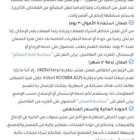
نعد بإرسال الطرد في غضون ١-٢ يوم عمل بعد استلام الطلب (قد يتطلب
عدد قليل من البطاريات وقتا إضافيا لنقل البضائع من الممخازن الأخرى)،
وسيتم تسليمها إليكم في أقصر وقت.
ضمان استعادة الأموال٣٠ يوما
من أجل تقليل مخاطر الشراء للعملاء وزيادة رضا العملاء بقدر الإمكان، إذا
لم تكن رضيا عن جودة أو خدمة البطاريات الخاصة بك خلال فترة الضمان
لمدة ٣٠ يوما، يمكنك التقدم بطلب للحصول على خدمة الإرجاع أو
الإستبدال. للمزيد من التفاصيل، يرجى النقر على
”سياسة اعادة البضائع“
.
ضمان لدمة ١٢ شهرا
على الرغم من انخفاض معدل فشل بطارية لـUAEBattery ، إلا أننا ما زلنا
نقدم ضمانا لمدة عام لبطارية Irobot ROOMBA 4225. خلال فترة الضمان،
طالما كانت هناك مشكلة في البطارية، يمكنك الإتصال بنا لتقديم
المعلومات لنا، وسنقدم لكم خدمة الإستبدال أو الإصلاح حسب الوضع.
يرجى النقر على
”سياسة الضمان“
للحصول على المزيد من التفاصيل.
الجودة العالية والسعر المنخفض
نحن مورد احترافي للبطارية مع أكثر من عشر سنوات من الخبرة في الإنتاج
والمبيعات، ونتحكم في جودة المنتجات بمعايير عالية من المصدر والمصنع،
ونبيعها للعملاء بأسعار المنصع مباشرة. يمكنكم شراء منتجات عالية