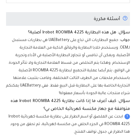
أسئلة مكررة
سؤال: هل هذه البطارية Irobot ROOMBA 4225 أصلية؟
جواب:
جميع البطاريات التي تباع على UAEBattery هي بطاريات مستبدل
لـOEM. ويستخدم خلايا البطارية والرقائق الذكية من العلامة التجارية
الأصلية، ويمكن أن تنافس أو تتجاوز البطارية الأصلية في الأداء وتجرية
الإستخدام. وهكذا يتم التخلص من قسط العلامة التجارية ولا تتأثر الجودة.
في الواقع، يتم أيضا عملية التجميع لبطارية ROOMBA 4225 الأصلية
باستخدام ملحقات من الطرف الثالث المختلفة، وقامت بتثبيت علامتها
التجارية الخاصة بها على البطارية قبل البيع فقط. ففي UAEBattery يمكنكم
شراء منتجات عالية الجودة بأسعار معقولة!
سؤال: كيف أعرف ما إذا كانت بطارية Irobot ROOMBA 4225 هذه
متوافقة مع جهاز مكنسة كهربائية الخاص بي؟
1
ابحث عن الملصق أو اسم الطراز على بطارية مكنسة كهربائية Irobot
ROOMBA 4225 في الجزء الخلفي من مكنسة كهربائية، ثم تحقق من وجود
هذا الطراز في جدول تواقف المنتج.