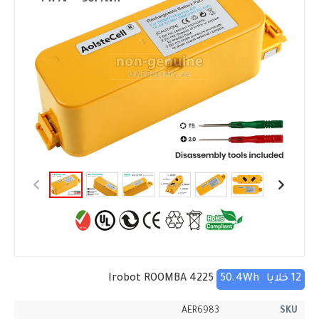
12 خلايا
50.4Wh
Irobot ROOMBA 4225
AER6983
SKU